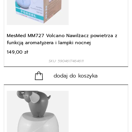
MesMed MM727 Volcano Nawilżacz powietrza z
funkcją aromatyzera i lampki nocnej
149,00
zł
SKU: 5904617464611
dodaj do koszyka