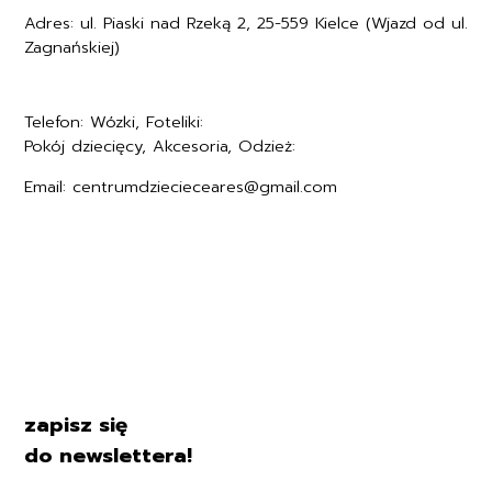
Adres: ul. Piaski nad Rzeką 2, 25-559 Kielce (Wjazd od ul.
Zagnańskiej)
Telefon: Wózki, Foteliki:
+48577494005
Pokój dziecięcy, Akcesoria, Odzież:
+48577494006
Email: centrumdziecieceares@gmail.com
Regulamin
Polityka prywatności
Formularz zwrotu
Formy płatności
Czas i koszty dostawy
Kontakt i dane firmy
zapisz się
do newslettera!