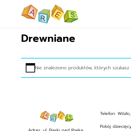
Drewniane
Nie znaleziono produktów, których szukasz.
Telefon: Wózki, 
+48577494005
Pokój dziecięcy
Adres: ul. Piaski nad Rzeką