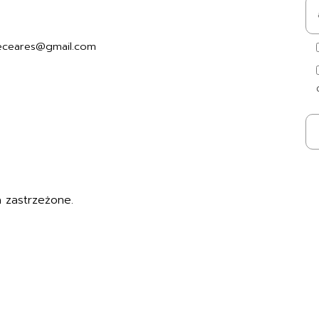
7494006
Czas i koszty dostawy
Kontakt i dane firmy
eceares@gmail.com
 zastrzeżone.