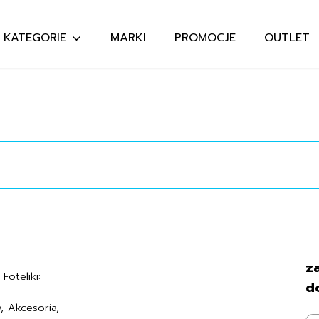
KATEGORIE
MARKI
PROMOCJE
OUTLET
Szukaj:
Regulamin
za
Foteliki:
Polityka prywatności
d
Formularz zwrotu
, Akcesoria,
Formy płatności