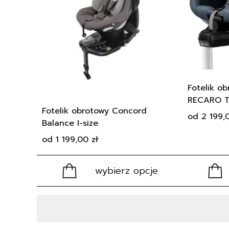
wariantów.
wariantów.
Opcje
Opcje
można
można
wybrać
wybrać
na
na
stronie
stronie
produktu
produktu
Fotelik ob
RECARO To
Fotelik obrotowy Concord
od
2 199
Balance I-size
od
1 199,00
zł
wybierz opcje