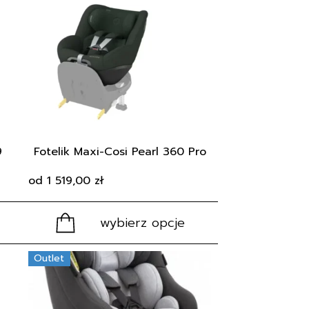
ma
wiele
wariantów.
Opcje
można
wybrać
na
stronie
produktu
9
Fotelik Maxi-Cosi Pearl 360 Pro
od
1 519,00
zł
wybierz opcje
Ten
Outlet
produkt
ma
wiele