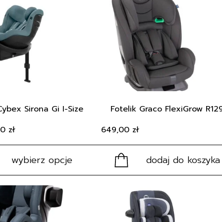
Cybex Sirona Gi I-Size
Fotelik Graco FlexiGrow R12
00
zł
649,00
zł
wybierz opcje
dodaj do koszyka
Ten
produkt
ma
wiele