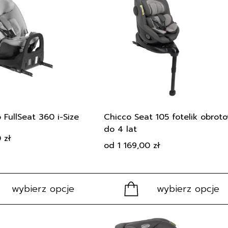
 asortymentem i wybrania najlepszego fotelik
ma
wiele
wariantów.
Opcje
można
wybrać
na
stronie
produktu
 FullSeat 360 i-Size
Chicco Seat 105 fotelik obrot
do 4 lat
0
zł
od
1 169,00
zł
wybierz opcje
wybierz opcje