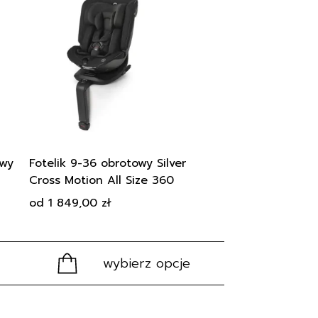
a dla swojego malucha.
ma
wiele
wariantów.
Opcje
można
wybrać
na
stronie
produktu
owy
Fotelik 9-36 obrotowy Silver
Cross Motion All Size 360
od
1 849,00
zł
wybierz opcje
Ten
produkt