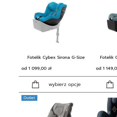
ma
ma
wiele
wiele
wariantów.
wariantów.
Opcje
Opcje
można
można
wybrać
wybrać
na
na
stronie
stronie
produktu
produktu
Fotelik Cybex Sirona G-Size
Fotelik 
od
1 099,00
zł
od
1 149,
wybierz opcje
Ten
Ten
Outlet
produkt
produkt
ma
ma
wiele
wiele