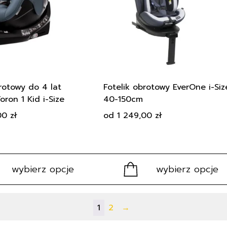
wariantów.
Opcje
można
wybrać
na
stronie
produktu
rotowy do 4 lat
Fotelik obrotowy EverOne i-Siz
ron 1 Kid i-Size
40-150cm
,00
zł
od
1 249,00
zł
wybierz opcje
wybierz opcje
1
2
→