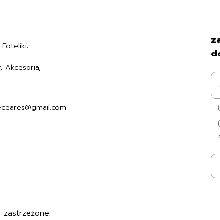
Regulamin
za
Foteliki:
Polityka prywatności
d
Formularz zwrotu
, Akcesoria,
Formy płatności
7494006
Czas i koszty dostawy
Kontakt i dane firmy
eceares@gmail.com
 zastrzeżone.