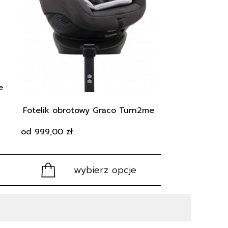
wariantów.
Opcje
można
wybrać
na
stronie
produktu
e
Fotelik obrotowy Graco Turn2me
od
999,00
zł
wybierz opcje