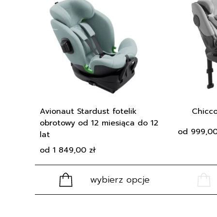
Zapraszamy do zapoznania się z naszym
ma
ma
wiele
wiele
wariantów.
wariantów.
Opcje
Opcje
można
można
wybrać
wybrać
na
na
stronie
stronie
produktu
produktu
Avionaut Stardust fotelik
Chicco
obrotowy od 12 miesiąca do 12
od
999,0
lat
od
1 849,00
zł
wybierz opcje
Ten
Ten
produkt
produkt