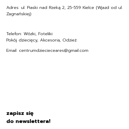
Adres: ul. Piaski nad Rzeką 2, 25-559 Kielce (Wjazd od ul.
Zagnańskiej)
Telefon: Wózki, Foteliki:
+48577494005
Pokój dziecięcy, Akcesoria, Odzież:
+48577494006
Email: centrumdziecieceares@gmail.com
Regulamin
Polityka prywatności
Formularz zwrotu
Formy płatności
Czas i koszty dostawy
Kontakt i dane firmy
zapisz się
do newslettera!