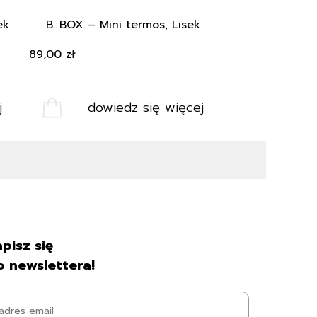
ek
B. BOX – Mini termos, Lisek
89,00
zł
j
dowiedz się więcej
pisz się
o newslettera!