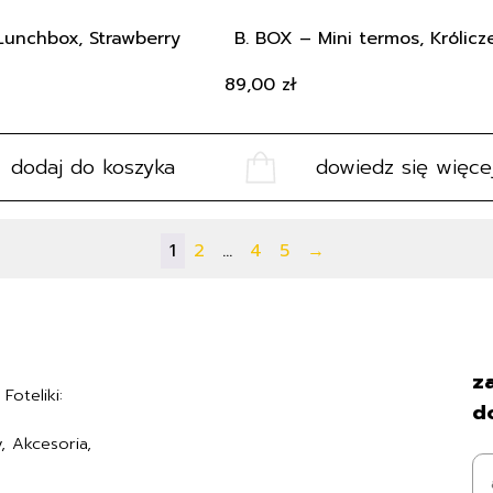
Lunchbox, Strawberry
B. BOX – Mini termos, Królicz
89,00
zł
dodaj do koszyka
dowiedz się więce
1
2
…
4
5
→
Regulamin
za
Foteliki:
Polityka prywatności
d
Formularz zwrotu
, Akcesoria,
Formy płatności
7494006
Czas i koszty dostawy