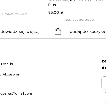
Plus
95,00
zł
KU: 5902479673646
SKU: 5904617463515
dowiedz się więcej
dodaj do koszyka
Regulamin
za
Foteliki:
Polityka prywatności
d
Formularz zwrotu
, Akcesoria,
Formy płatności
7494006
Czas i koszty dostawy
Kontakt i dane firmy
eceares@gmail.com