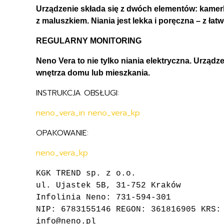
Urządzenie składa się z dwóch elementów: kamerk
z maluszkiem. Niania jest lekka i poręczna – z łatw
REGULARNY MONITORING
Neno Vera to nie tylko niania elektryczna. Urząd
wnętrza domu lub mieszkania.
INSTRUKCJA OBSŁUGI:
neno_vera_in
neno_vera_kp
OPAKOWANIE:
neno_vera_kp
KGK TREND sp. z o.o.
ul. Ujastek 5B, 31-752 Kraków
Infolinia Neno: 731-594-301
NIP: 6783155146 REGON: 361816905 KRS:
info@neno.pl