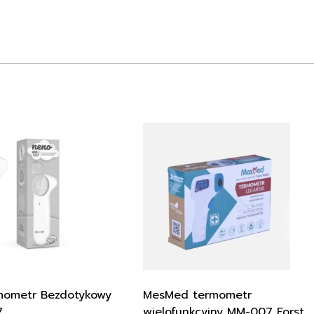
mometr Bezdotykowy
MesMed termometr
7
wielofunkcyjny MM-007 Forst