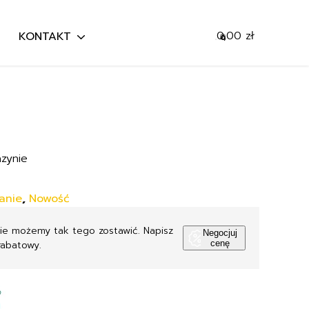
0,00
zł
KONTAKT
0
Mój koszyk
Szukaj
Przejdź do koszyka
zynie
anie
,
Nowość
Nie możemy tak tego zostawić. Napisz
Negocjuj
rabatowy.
cenę