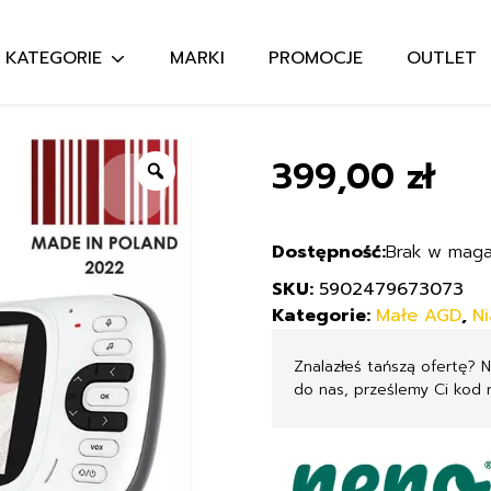
KATEGORIE
MARKI
PROMOCJE
OUTLET
Szukaj:
399,00
zł
Zoom
Brak w maga
SKU:
5902479673073
Kategorie:
Małe AGD
,
Ni
Znalazłeś tańszą ofertę? 
do nas, prześlemy Ci kod 