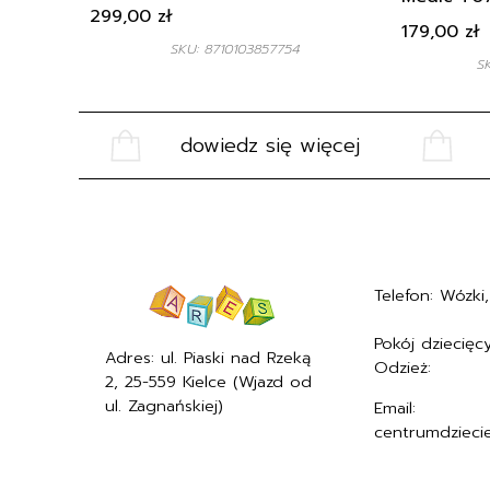
299,00
zł
179,00
zł
SKU: 8710103857754
S
dowiedz się więcej
Telefon: Wózki, 
+48577494005
Pokój dziecięcy
Adres: ul. Piaski nad Rzeką
Odzież:
+4857
2, 25-559 Kielce (Wjazd od
ul. Zagnańskiej)
Email:
centrumdzieci