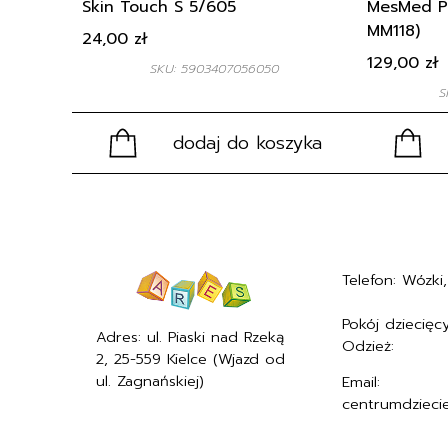
Skin Touch S 5/605
MesMed Pi
MM118)
24,00
zł
129,00
zł
SKU: 5903407056050
S
dodaj do koszyka
Telefon: Wózki, 
+48577494005
Pokój dziecięcy
Adres: ul. Piaski nad Rzeką
Odzież:
+4857
2, 25-559 Kielce (Wjazd od
ul. Zagnańskiej)
Email:
centrumdzieci