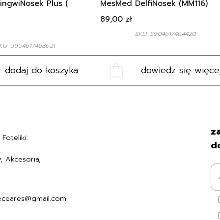
ngwiNosek Plus (
MesMed DelfiNosek (MM116)
89,00
zł
SKU: 5904617464420
KU: 5904617463621
dodaj do koszyka
dowiedz się więce
Regulamin
za
Foteliki:
Polityka prywatności
d
Formularz zwrotu
, Akcesoria,
Formy płatności
7494006
Czas i koszty dostawy
Kontakt i dane firmy
eceares@gmail.com