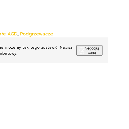
ałe AGD
,
Podgrzewacze
Nie możemy tak tego zostawić. Napisz
Negocjuj
rabatowy.
cenę