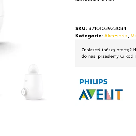
SKU:
8710103923084
Kategorie:
Akcesoria
,
M
Znalazłeś tańszą ofertę? 
do nas, prześlemy Ci kod 