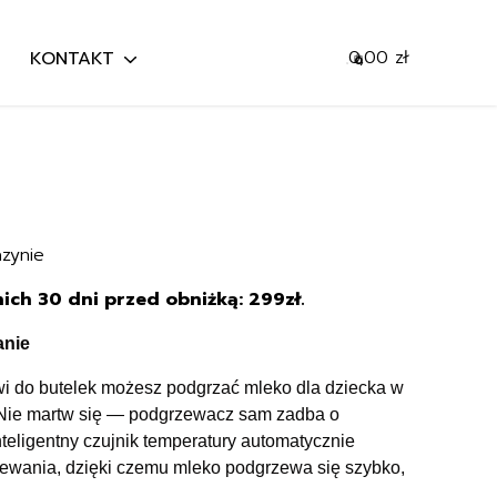
0,00
zł
KONTAKT
0
Mój koszyk
Szukaj
Przejdź do koszyka
zynie
ich 30 dni przed obniżką: 299zł.
anie
i do butelek możesz podgrzać mleko dla dziecka w
. Nie martw się — podgrzewacz sam zadba o
teligentny czujnik temperatury automatycznie
ewania, dzięki czemu mleko podgrzewa się szybko,