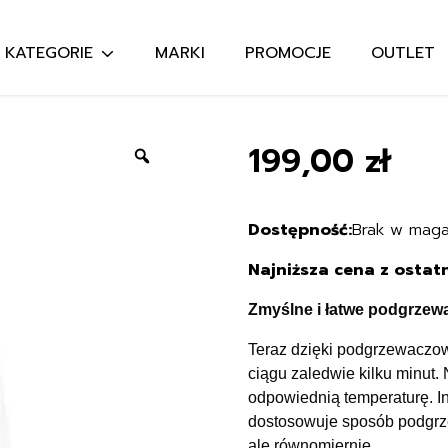
KATEGORIE
MARKI
PROMOCJE
OUTLET
Szukaj:
199,00
zł
Zoom
Brak w maga
Najniższa cena z ostatn
Zmyślne i łatwe podgrzew
Teraz dzięki podgrzewaczow
ciągu zaledwie kilku minut
odpowiednią temperaturę. In
dostosowuje sposób podgrz
ale równomiernie.