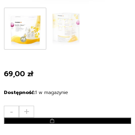
69,00
zł
1 w magazynie
ilość
-
+
Torebki
dodaj do koszyka
Quick
Clean