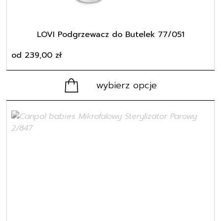
stronie
produktu
LOVI Podgrzewacz do Butelek 77/051
od
239,00
zł
wybierz opcje