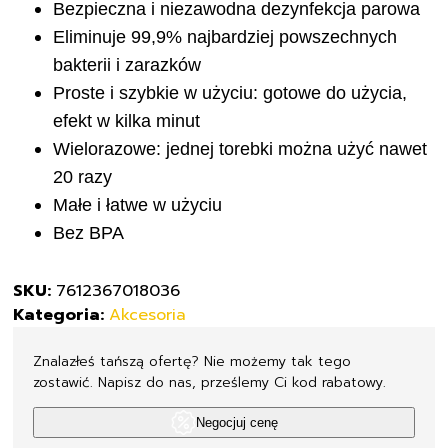
do
Bezpieczna i niezawodna dezynfekcja parowa
dezynfekcji
Eliminuje 99,9% najbardziej powszechnych
w kuchence
bakterii i zarazków
mikrofalowej
Proste i szybkie w użyciu: gotowe do użycia,
5szt
efekt w kilka minut
Wielorazowe: jednej torebki można użyć nawet
20 razy
Małe i łatwe w użyciu
Bez BPA
SKU:
7612367018036
Kategoria:
Akcesoria
Znalazłeś tańszą ofertę? Nie możemy tak tego
zostawić. Napisz do nas, prześlemy Ci kod rabatowy.
Negocjuj cenę