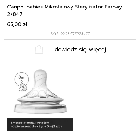
Canpol babies Mikrofalowy Sterylizator Parowy
2/847
65,00
zł
SKU: 5903407028477
dowiedz się więcej
Avent Smoczek Natural SCF040/27