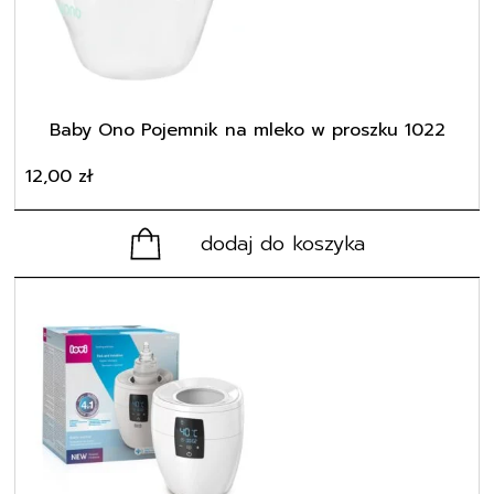
Baby Ono Pojemnik na mleko w proszku 1022
12,00
zł
dodaj do koszyka
Ten
produkt
ma
wiele
wariantów.
Opcje
można
wybrać
na