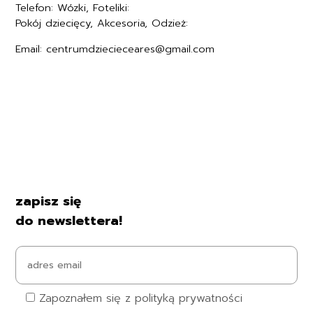
Telefon: Wózki, Foteliki:
+48577494005
Pokój dziecięcy, Akcesoria, Odzież:
+48577494006
Email: centrumdziecieceares@gmail.com
Regulamin
Polityka prywatności
Formularz zwrotu
Formy płatności
Czas i koszty dostawy
Kontakt i dane firmy
zapisz się
do newslettera!
Zapoznałem się z polityką prywatności