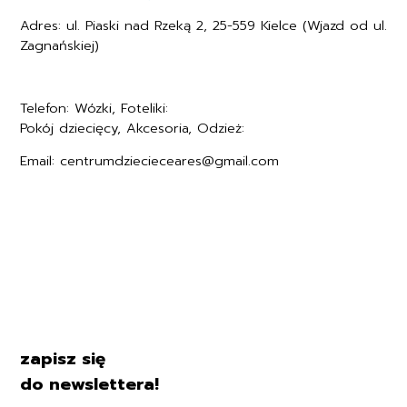
Adres: ul. Piaski nad Rzeką 2, 25-559 Kielce (Wjazd od ul.
Zagnańskiej)
Telefon: Wózki, Foteliki:
+48577494005
Pokój dziecięcy, Akcesoria, Odzież:
+48577494006
Email: centrumdziecieceares@gmail.com
Regulamin
Polityka prywatności
Formularz zwrotu
Formy płatności
Czas i koszty dostawy
Kontakt i dane firmy
zapisz się
do newslettera!