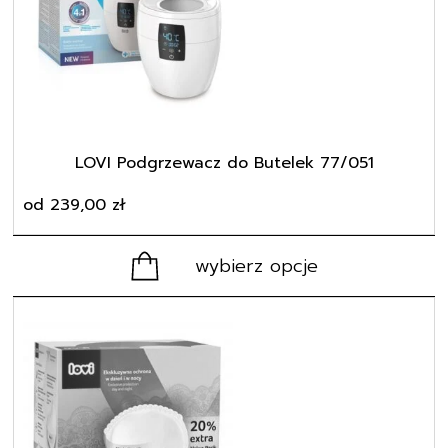
wariantów.
Opcje
można
wybrać
na
stronie
produktu
LOVI Podgrzewacz do Butelek 77/051
od
239,00
zł
wybierz opcje