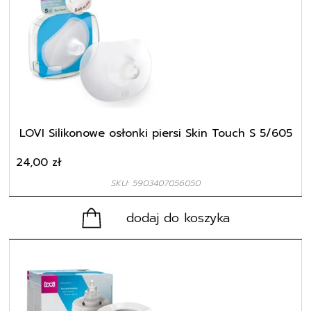
LOVI Silikonowe osłonki piersi Skin Touch S 5/605
24,00
zł
SKU: 5903407056050
dodaj do koszyka
Ten
produkt
ma
wiele