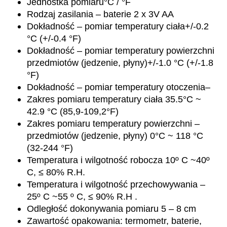
Jednostka pomiaru
°C / °F
Rodzaj zasilania –
baterie 2 x 3V AA
Dokładność – pomiar temperatury ciała
+/-0.2
°C (+/-0.4 °F)
Dokładność – pomiar temperatury powierzchni
przedmiotów (jedzenie, płyny)
+/-1.0 °C (+/-1.8
°F)
Dokładność – pomiar temperatury otoczenia
–
Zakres pomiaru temperatury ciała
35.5°C ~
42.9 °C (85,9-109,2°F)
Zakres pomiaru temperatury powierzchni –
przedmiotów (jedzenie, płyny)
0°C ~ 118 °C
(32-244 °F)
Temperatura i wilgotność robocza
10º C ~40º
C, ≤ 80% R.H.
Temperatura i wilgotność przechowywania
–
25º C ~55 º C, ≤ 90% R.H .
Odległość dokonywania pomiaru
5 – 8 cm
Zawartość opakowania:
termometr, baterie,