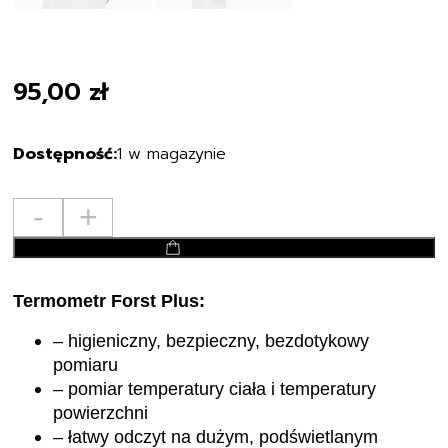
95,00
zł
1 w magazynie
ilość
-
+
MesMed
dodaj do koszyka
termometr
wielofunkcyjny
Termometr Forst Plus:
MM-
007
– higieniczny, bezpieczny, bezdotykowy
Forst
pomiaru
Plus
– pomiar temperatury ciała i temperatury
powierzchni
– łatwy odczyt na dużym, podświetlanym