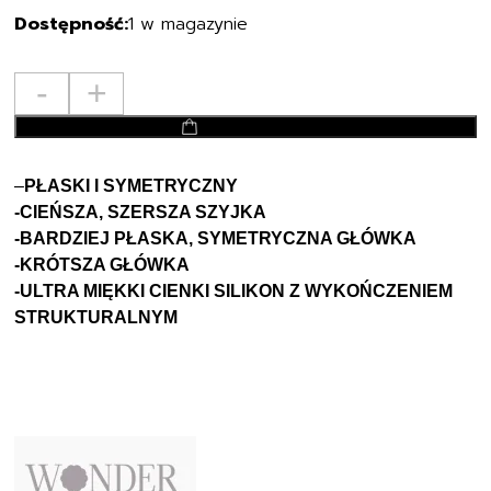
1 w magazynie
ilość
-
+
Suavinex
dodaj do koszyka
SMOCZEK
FIZJOLOGICZNY
Uspokajający
–
PŁASKI I SYMETRYCZNY
SX
-CIEŃSZA, SZERSZA SZYJKA
PRO
-BARDZIEJ PŁASKA, SYMETRYCZNA GŁÓWKA
6-
-KRÓTSZA GŁÓWKA
18m
-ULTRA MIĘKKI CIENKI SILIKON Z WYKOŃCZENIEM
WONDER
STRUKTURALNYM
1SZT
CORK