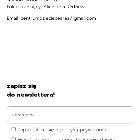
Pokój dziecięcy, Akcesoria, Odzież:
+48577494006
Email: centrumdziecieceares@gmail.com
Regulamin
Polityka prywatności
Formularz zwrotu
Formy płatności
Czas i koszty dostawy
Kontakt i dane firmy
zapisz się
do newslettera!
Zapoznałem się z polityką prywatności
Wyrażam zgodę na przetwarzanie danych