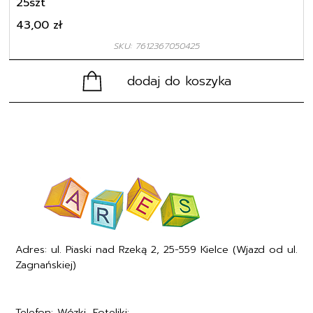
25szt
43,00
zł
SKU: 7612367050425
dodaj do koszyka
Adres: ul. Piaski nad Rzeką 2, 25-559 Kielce (Wjazd od ul.
Zagnańskiej)
Telefon: Wózki, Foteliki:
+48577494005