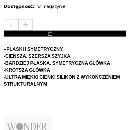
1 w magazynie
ilość
-
+
Suavinex
dodaj do koszyka
SMOCZEK
FIZJOLOGICZNY
Uspokajający
–
PŁASKI I SYMETRYCZNY
SX
-CIEŃSZA, SZERSZA SZYJKA
PRO
-BARDZIEJ PŁASKA, SYMETRYCZNA GŁÓWKA
0-
-KRÓTSZA GŁÓWKA
6m
-ULTRA MIĘKKI CIENKI SILIKON Z WYKOŃCZENIEM
WONDER
STRUKTURALNYM
1SZT
ILLUSION
BLUE