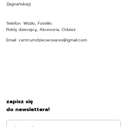
Zagnańskiej)
Telefon: Wózki, Foteliki:
+48577494005
Pokój dziecięcy, Akcesoria, Odzież:
+48577494006
Email: centrumdziecieceares@gmail.com
Regulamin
Polityka prywatności
Formularz zwrotu
Formy płatności
Czas i koszty dostawy
Kontakt i dane firmy
zapisz się
do newslettera!