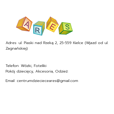
Adres: ul. Piaski nad Rzeką 2, 25-559 Kielce (Wjazd od ul.
Zagnańskiej)
Telefon: Wózki, Foteliki:
+48577494005
Pokój dziecięcy, Akcesoria, Odzież:
+48577494006
Email: centrumdziecieceares@gmail.com
Regulamin
Polityka prywatności
Formularz zwrotu
Formy płatności