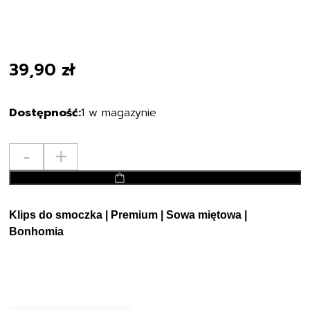
39,90
zł
1 w magazynie
ilość
-
+
KLIPS
dodaj do koszyka
DO
SMOCZKA
BONHOMIA
Klips do smoczka | Premium | Sowa miętowa |
SOWA
Bonhomia
-
MIĘTOWA