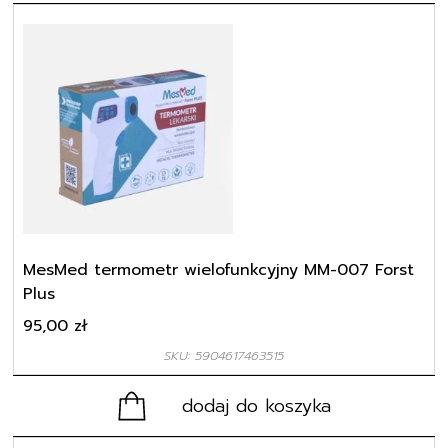
MesMed termometr wielofunkcyjny MM-007 Forst
Plus
95,00
zł
SKU: 5904617463515
dodaj do koszyka