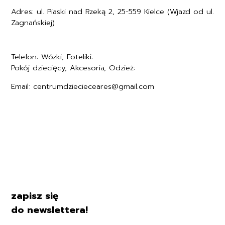
Adres: ul. Piaski nad Rzeką 2, 25-559 Kielce (Wjazd od ul.
Zagnańskiej)
Telefon: Wózki, Foteliki:
+48577494005
Pokój dziecięcy, Akcesoria, Odzież:
+48577494006
Email: centrumdziecieceares@gmail.com
Regulamin
Polityka prywatności
Formularz zwrotu
Formy płatności
Czas i koszty dostawy
Kontakt i dane firmy
zapisz się
do newslettera!