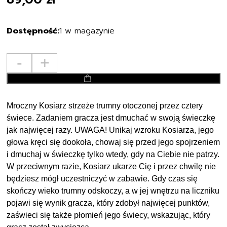
1 w magazynie
ilość
-
+
DUMEL
dodaj do koszyka
GRA
MROCZNY
KOSIARZ
Mroczny Kosiarz strzeże trumny otoczonej przez cztery
świece. Zadaniem gracza jest dmuchać w swoją świeczkę
jak najwięcej razy. UWAGA! Unikaj wzroku Kosiarza, jego
głowa kręci się dookoła, chowaj się przed jego spojrzeniem
i dmuchaj w świeczkę tylko wtedy, gdy na Ciebie nie patrzy.
W przeciwnym razie, Kosiarz ukarze Cię i przez chwilę nie
będziesz mógł uczestniczyć w zabawie. Gdy czas się
skończy wieko trumny odskoczy, a w jej wnętrzu na liczniku
pojawi się wynik gracza, który zdobył najwięcej punktów,
zaświeci się także płomień jego świecy, wskazując, który
gracz został zwycięzcą.