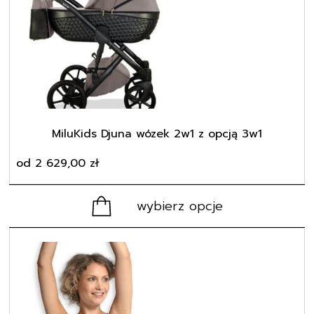
wiele
wariantów.
Opcje
można
wybrać
na
stronie
produktu
MiluKids Djuna wózek 2w1 z opcją 3w1
od
2 629,00
zł
wybierz opcje