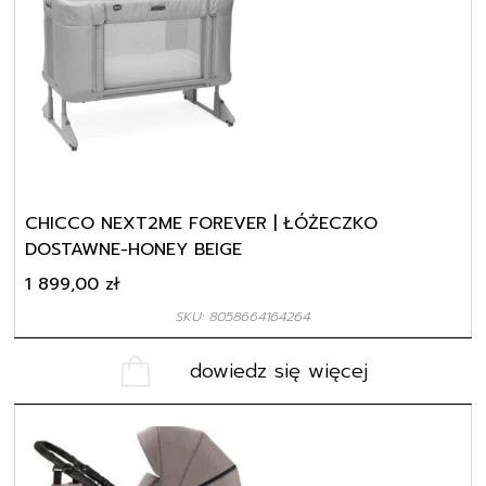
CHICCO NEXT2ME FOREVER | ŁÓŻECZKO
DOSTAWNE-HONEY BEIGE
1 899,00
zł
SKU: 8058664164264
dowiedz się więcej
Ten
produkt
ma