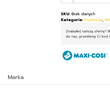
Cosi
Fame
SKU:
Brak danych
wózek
Kategorie:
Promocje
,
Wó
2w1
z
Znalazłeś tańszą ofertę? 
opcją
do nas, prześlemy Ci kod 
3w1
Marka