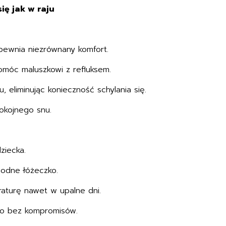
ię jak w raju
pewnia niezrównany komfort.
pomóc maluszkowi z refluksem.
 eliminując konieczność schylania się.
okojnego snu.
ziecka.
odne łóżeczko.
turę nawet w upalne dni.
wo bez kompromisów.