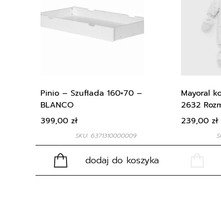
Pinio – Szuflada 160×70 –
Mayoral k
BLANCO
2632 Rozm
399,00
zł
239,00
zł
SKU: 6371310000009
S
dodaj do koszyka