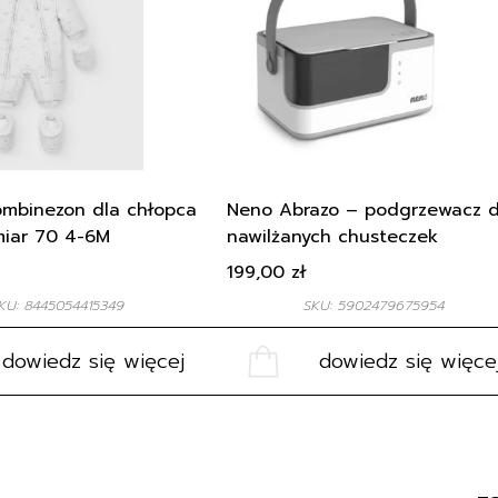
ombinezon dla chłopca
Neno Abrazo – podgrzewacz 
iar 70 4-6M
nawilżanych chusteczek
199,00
zł
KU: 8445054415349
SKU: 5902479675954
dowiedz się więcej
dowiedz się więce