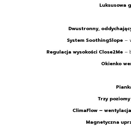
Luksusowa go
Dwustronny, oddychając
System SoothingSlope
– w
Regulacja wysokości Close2Me
– b
Okienko we
Piank
Trzy poziomy
ClimaFlow – wentylacj
Magnetyczna upr