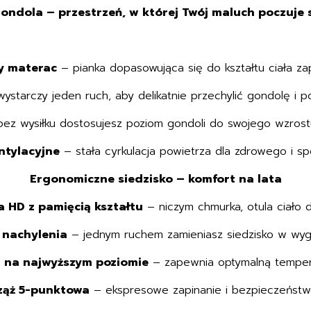
ndola – przestrzeń, w której Twój maluch poczuje s
y materac
– pianka dopasowująca się do kształtu ciała za
ystarczy jeden ruch, aby delikatnie przechylić gondolę i 
ez wysiłku dostosujesz poziom gondoli do swojego wzrostu,
ntylacyjne
– stała cyrkulacja powietrza dla zdrowego i sp
Ergonomiczne siedzisko – komfort na lata
a HD z pamięcią kształtu
– niczym chmurka, otula ciało d
 nachylenia
– jednym ruchem zamieniasz siedzisko w wyg
a na najwyższym poziomie
– zapewnia optymalną tempera
ząż 5-punktowa
– ekspresowe zapinanie i bezpieczeńst