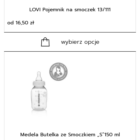
produktu
LOVI Pojemnik na smoczek 13/111
od
16,50
zł
wybierz opcje
Medela Butelka ze Smoczkiem „S”150 ml