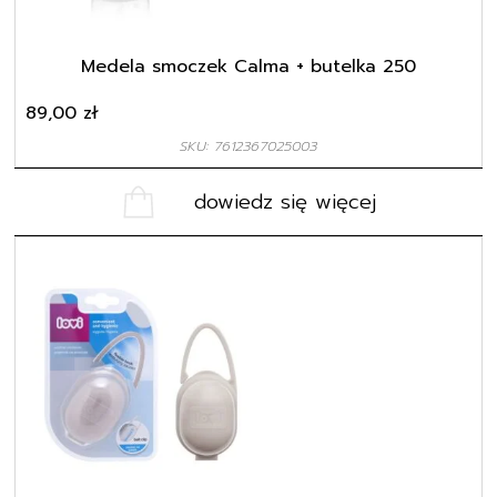
Medela smoczek Calma + butelka 250
89,00
zł
SKU: 7612367025003
dowiedz się więcej
Ten
produkt
ma
wiele
wariantów.
Opcje
można
wybrać
na
stronie