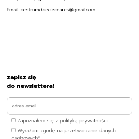
Email: centrumdziecieceares@gmail.com
Regulamin
Polityka prywatności
Formularz zwrotu
Formy płatności
Czas i koszty dostawy
Kontakt i dane firmy
zapisz się
do newslettera!
Zapoznałem się z polityką prywatności
Wyrażam zgodę na przetwarzanie danych
osobowych*