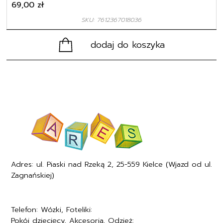
69,00
zł
SKU: 7612367018036
dodaj do koszyka
Adres: ul. Piaski nad Rzeką 2, 25-559 Kielce (Wjazd od ul.
Zagnańskiej)
Telefon: Wózki, Foteliki:
+48577494005
Pokój dziecięcy, Akcesoria, Odzież:
+48577494006