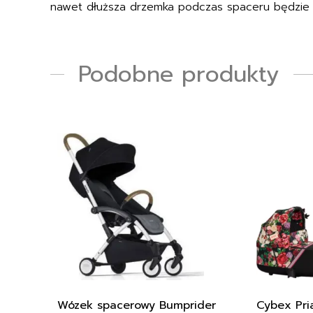
nawet dłuższa drzemka podczas spaceru będzie 
Podobne produkty
Ten
produkt
ma
wiele
wariantów.
Opcje
można
wybrać
na
stronie
produktu
Wózek spacerowy Bumprider
Cybex Pri