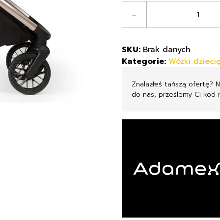
ilość
-
Adamex
Bianco
wózek
SKU:
Brak danych
2w1
Kategorie:
Wózki dzieci
z
opcją
Znalazłeś tańszą ofertę? 
3w1
do nas, prześlemy Ci kod 