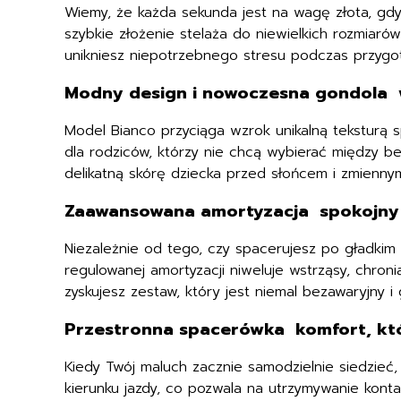
Wiemy, że każda sekunda jest na wagę złota, gd
szybkie złożenie stelaża do niewielkich rozmiaró
unikniesz niepotrzebnego stresu podczas przyg
Modny design i nowoczesna gondola w
Model Bianco przyciąga wzrok unikalną teksturą 
dla rodziców, którzy nie chcą wybierać między bez
delikatną skórę dziecka przed słońcem i zmienn
Zaawansowana amortyzacja spokojny 
Niezależnie od tego, czy spacerujesz po gładkim
regulowanej amortyzacji niweluje wstrząsy, chro
zyskujesz zestaw, który jest niemal bezawaryjny 
Przestronna spacerówka komfort, któ
Kiedy Twój maluch zacznie samodzielnie siedzi
kierunku jazdy, co pozwala na utrzymywanie kont