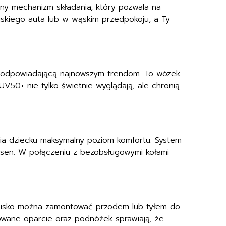
ny mechanizm składania, który pozwala na
ejskiego auta lub w wąskim przedpokoju, a Ty
ą, odpowiadającą najnowszym trendom. To wózek
UV50+ nie tylko świetnie wyglądają, ale chronią
ia dziecku maksymalny poziom komfortu. System
y sen. W połączeniu z bezobsługowymi kołami
dzisko można zamontować przodem lub tyłem do
owane oparcie oraz podnóżek sprawiają, że