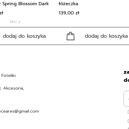
 Spring Blossom Dark
łóżeczka
zł
139,00
zł
SKU: z
dodaj do koszyka
dodaj do koszyka
Regulamin
za
Foteliki:
Polityka prywatności
d
Formularz zwrotu
, Akcesoria,
Formy płatności
7494006
Czas i koszty dostawy
Kontakt i dane firmy
eceares@gmail.com