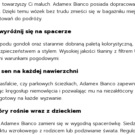
y towarzyszy Ci maluch. Adamex Bianco posiada dopracowa
w. Dzięki temu wózek bez trudu zmieści się w bagażniku mi
otowań do podróży.
yróżnij się na spacerze
spodu gondoli oraz starannie dobraną paletą kolorystyczn
pieczeństwem a stylem. Wysokiej jakości tkaniny z filtrem 
ymi warunkami pogodowymi.
sen na każdej nawierzchni
 asfalcie, czy parkowych ścieżkach, Adamex Bianco zapewn
niąc kręgosłup niemowlęcia i pozwalając mu na niezakłócon
i gotowy na każde wyzwanie.
ry rośnie wraz z dzieckiem
eć, Adamex Bianco zamieni się w wygodną spacerówkę. Sie
aktu wzrokowego z rodzicem lub podziwianie świata. Regul