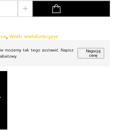
+
dodaj do koszyka
ęce
,
Wózki wielofunkcyjne
Nie możemy tak tego zostawić. Napisz
Negocjuj
rabatowy.
cenę