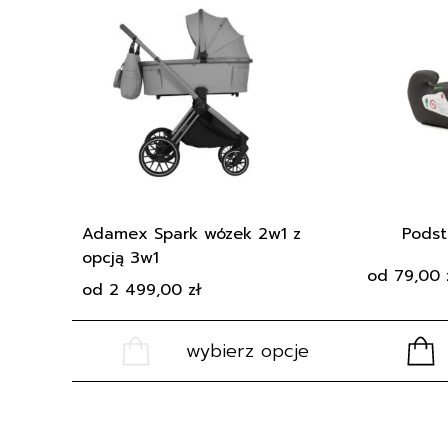
produkt
produkt
ma
ma
wiele
wiele
wariantów.
wariantów.
Opcje
Opcje
można
można
wybrać
wybrać
na
na
stronie
stronie
produktu
produktu
Adamex Spark wózek 2w1 z
Pods
opcją 3w1
od
79,00
od
2 499,00
zł
wybierz opcje