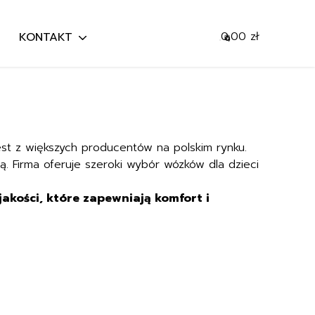
0,00
zł
KONTAKT
0
Mój koszyk
Szukaj
Przejdź do koszyka
jest z większych producentów na polskim rynku.
. Firma oferuje szeroki wybór wózków dla dzieci
akości, które zapewniają komfort i