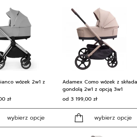
Ten
produkt
ma
wiele
wariantów.
Opcje
można
wybrać
na
stronie
produktu
ianco wózek 2w1 z
Adamex Como wózek z skład
gondolą 2w1 z opcją 3w1
,00
zł
od
3 199,00
zł
wybierz opcje
wybierz opcje
Ten