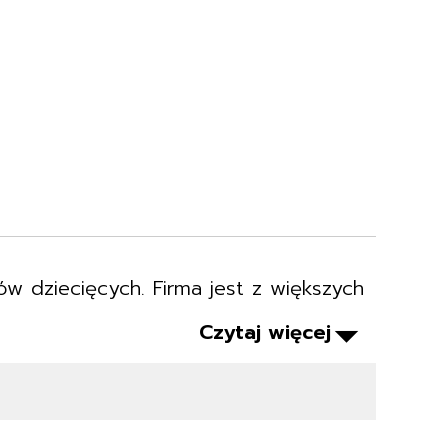
w dziecięcych. Firma jest z większych
Czytaj więcej
nem i funkcjonalnością. Firma oferuje
erowe, sportowe.
odukty wysokiej jakości, które