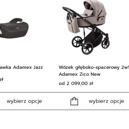
produkt
ma
wiele
wariantów.
Opcje
można
wybrać
na
stronie
produktu
tawka Adamex Jazz
Wózek głęboko-spacerowy 2w
Adamex Zico New
zł
od
2 099,00
zł
wybierz opcje
wybierz opcje