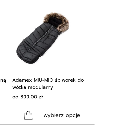
Ten
produkt
ma
wiele
wariantów.
Opcje
można
wybrać
na
stronie
produktu
aną
Adamex MIU-MIO śpiworek do
wózka modularny
od
399,00
zł
wybierz opcje