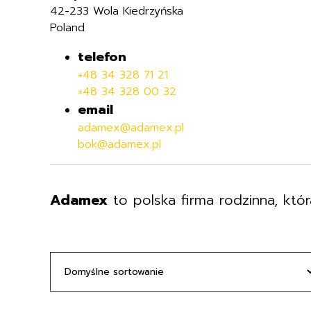
42-233 Wola Kiedrzyńska
Poland
telefon
+48 34 328 71 21
+48 34 328 00 32
email
adamex@adamex.pl
bok@adamex.pl
Adamex
to polska firma rodzinna, któ
producentów na polskim rynku.
Produkty Adamex
charakteryzują się
szeroki wybór wózków dla dzieci w ka
Adamex to marka, która cieszy się 
ADAMEX BABY SP. Z O.O.
zapewniają komfort i bezpieczeństw