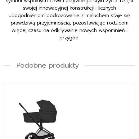
symbol wspólnych chwil i aktywnego stylu życia. Dzięki
swojej innowacyjnej konstrukcji i licznych
udogodnieniom podróżowanie z maluchem staje się
prawdziwą przyjemnością, pozostawiając rodzicom
więcej czasu na odkrywanie nowych wspomnień i
przygód.
Podobne produkty
Ten
produkt
ma
wiele
wariantów.
Opcje
można
wybrać