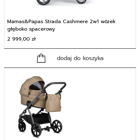
Mamas&Papas Strada Cashmere 2w1 wózek
głęboko spacerowy
2 999,00
zł
dodaj do koszyka
Ten
produkt
ma
wiele
wariantów.
Opcje
można
wybrać
na
stronie