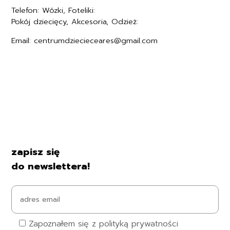
Telefon: Wózki, Foteliki:
+48577494005
Pokój dziecięcy, Akcesoria, Odzież:
+48577494006
Email: centrumdziecieceares@gmail.com
Regulamin
Polityka prywatności
Formularz zwrotu
Formy płatności
Czas i koszty dostawy
Kontakt i dane firmy
zapisz się
do newslettera!
Zapoznałem się z polityką prywatności