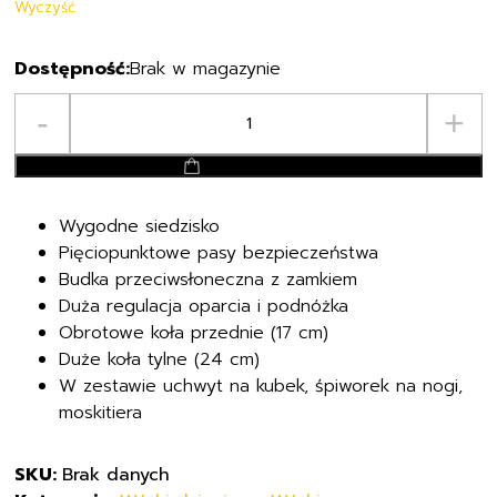
Wyczyść
Brak w magazynie
ilość
-
+
Wózek
spacerowy
dodaj do koszyka
Carrello
Bravo
Wygodne siedzisko
Pięciopunktowe pasy bezpieczeństwa
Budka przeciwsłoneczna z zamkiem
Duża regulacja oparcia i podnóżka
Obrotowe koła przednie (17 cm)
Duże koła tylne (24 cm)
W zestawie uchwyt na kubek, śpiworek na nogi,
moskitiera
SKU:
Brak danych