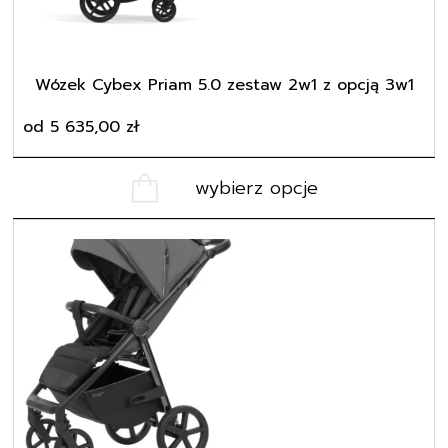
na
stronie
produktu
Wózek Cybex Priam 5.0 zestaw 2w1 z opcją 3w1
od
5 635,00
zł
wybierz opcje
Ten
produkt
ma
wiele
wariantów.
Opcje
można
wybrać
na
stronie