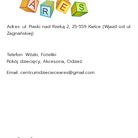
Adres: ul. Piaski nad Rzeką 2, 25-559 Kielce (Wjazd od ul.
Zagnańskiej)
Telefon: Wózki, Foteliki:
+48577494005
Pokój dziecięcy, Akcesoria, Odzież:
+48577494006
Email: centrumdziecieceares@gmail.com
Regulamin
Polityka prywatności
Formularz zwrotu
Formy płatności
Czas i koszty dostawy
Kontakt i dane firmy