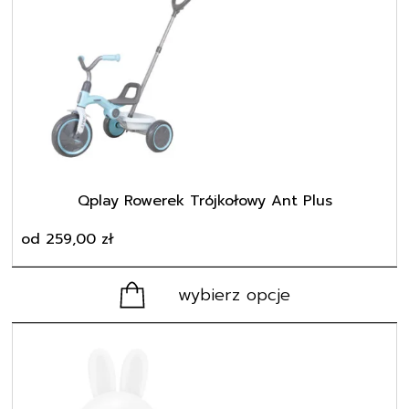
ma
wiele
wariantów.
Opcje
można
wybrać
na
stronie
produktu
Qplay Rowerek Trójkołowy Ant Plus
od
259,00
zł
wybierz opcje