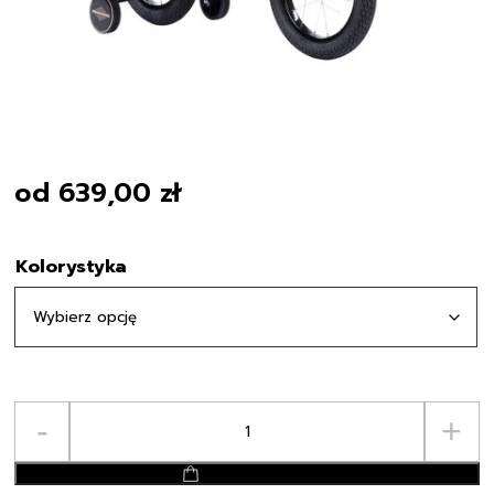
od
639,00
zł
Kolorystyka
ilość
-
+
Rower
Dziecięcy
dodaj do koszyka
TOMABIKE