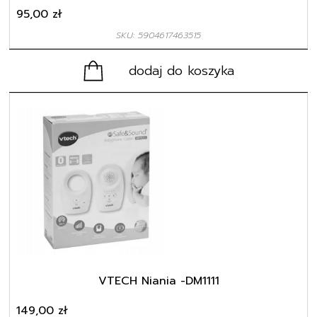
95,00
zł
SKU: 5904617463515
dodaj do koszyka
VTECH Niania -DM1111
149,00
zł