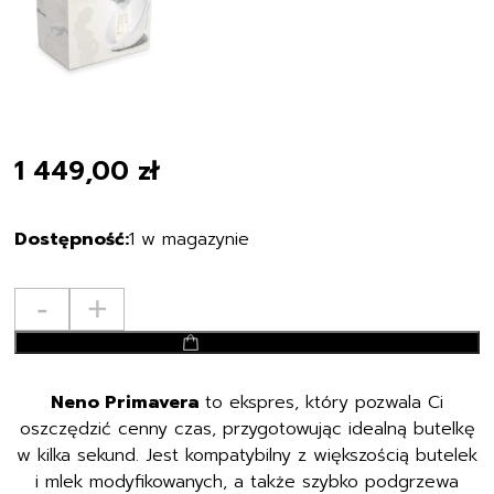
1 449,00
zł
1 w magazynie
ilość
-
+
Neno
dodaj do koszyka
Primavera
–
Neno Primavera
to ekspres, który pozwala Ci
ekspres
oszczędzić cenny czas, przygotowując idealną butelkę
do
w kilka sekund. Jest kompatybilny z większością butelek
mleka
i mlek modyfikowanych, a także szybko podgrzewa
modyfikowanego