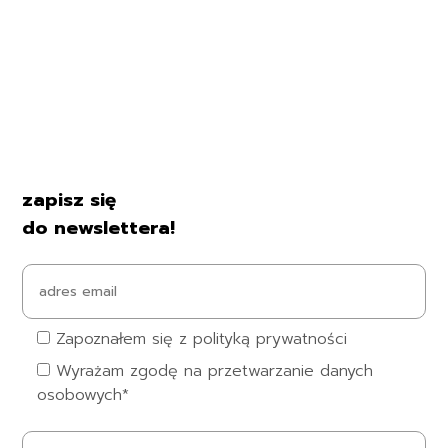
Regulamin
Polityka prywatności
Formularz zwrotu
Formy płatności
Czas i koszty dostawy
Kontakt i dane firmy
zapisz się
do newslettera!
Zapoznałem się z polityką prywatności
Wyrażam zgodę na przetwarzanie danych
osobowych*