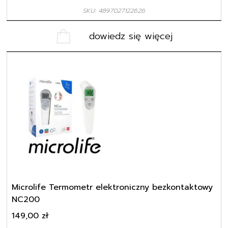
SKU: 4897027122626
dowiedz się więcej
Microlife Termometr elektroniczny bezkontaktowy
NC200
149,00
zł
SKU: 4719003402914