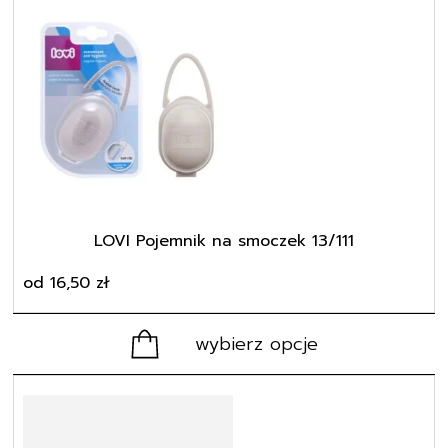
produkt
ma
wiele
wariantów.
Opcje
można
wybrać
na
stronie
produktu
LOVI Pojemnik na smoczek 13/111
od
16,50
zł
wybierz opcje