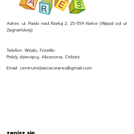
Adres: ul. Piaski nad Rzeką 2, 25-559 Kielce (Wjazd od ul.
Zagnańskiej)
Telefon: Wózki, Foteliki:
+48577494005
Pokój dziecięcy, Akcesoria, Odzież:
+48577494006
Email: centrumdziecieceares@gmail.com
Regulamin
Polityka prywatności
Formularz zwrotu
Formy płatności
Czas i koszty dostawy
Kontakt i dane firmy
zapisz się