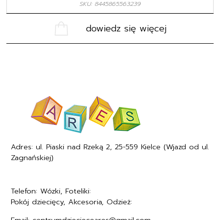
SKU: 8445865563239
dowiedz się więcej
Adres: ul. Piaski nad Rzeką 2, 25-559 Kielce (Wjazd od ul.
Zagnańskiej)
Telefon: Wózki, Foteliki:
+48577494005
Pokój dziecięcy, Akcesoria, Odzież:
+48577494006
Email: centrumdziecieceares@gmail.com