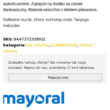
Rozmiar
wykończeniem. Zapięcie na środku na zamek
75
błyskawiczny. Materiał wierzchni z efektem pikowania.
6-
Delikatne buciki, które ochronią nóżki Twojego
9M
maluszka.
SKU:
8447372338102
Kategorie:
Dla dziecka
,
KOMBINEZON
,
Odzież /
obuwie
Znalazłeś tańszą ofertę? Nie możemy tak tego
zostawić. Napisz do nas, prześlemy Ci kod rabatowy.
Negocjuj cenę