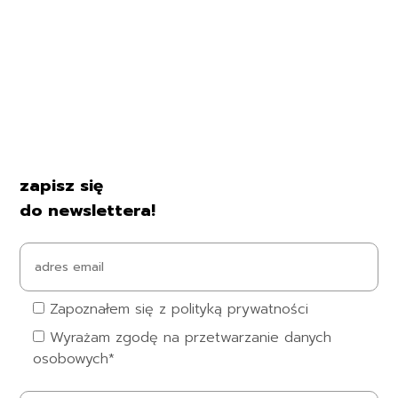
Regulamin
Polityka prywatności
Formularz zwrotu
Formy płatności
Czas i koszty dostawy
Kontakt i dane firmy
zapisz się
do newslettera!
Zapoznałem się z polityką prywatności
Wyrażam zgodę na przetwarzanie danych
osobowych*