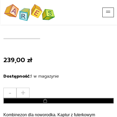
Zoo
239,00
zł
1 w magazynie
ilość
-
+
Mayoral
dodaj do koszyka
kombinezon
uniwersalny
2615
Kombinezon dla noworodka. Kaptur z futerkowym