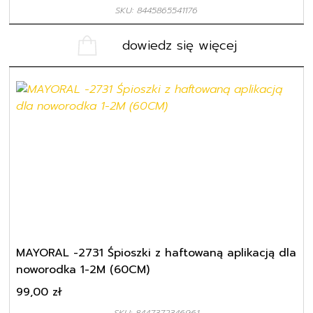
SKU: 8445865541176
dowiedz się więcej
MAYORAL -2731 Śpioszki z haftowaną aplikacją dla
noworodka 1-2M (60CM)
99,00
zł
SKU: 8447372346961