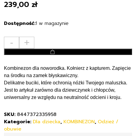
239,00
zł
1 w magazynie
ilość
-
+
Mayoral
dodaj do koszyka
kombinezon
uniwersalny
2603
Kombinezon dla noworodka. Kołnierz z kapturem. Zapięcie
Rozmiar
na środku na zamek błyskawiczny.
86
Delikatne buciki, które ochronią nóżki Twojego maluszka.
18M
Jest to artykuł zarówno dla dziewczynek i chłopców,
uniwersalny ze względu na neutralność odcieni i kroju.
SKU:
8447372335958
Kategorie:
Dla dziecka
,
KOMBINEZON
,
Odzież /
obuwie