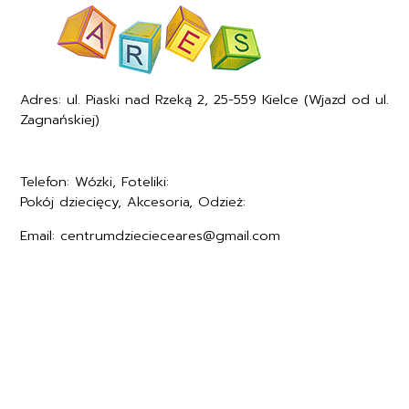
Adres: ul. Piaski nad Rzeką 2, 25-559 Kielce (Wjazd od ul.
Zagnańskiej)
Telefon: Wózki, Foteliki:
+48577494005
Pokój dziecięcy, Akcesoria, Odzież:
+48577494006
Email: centrumdziecieceares@gmail.com
Regulamin
Polityka prywatności
Formularz zwrotu
Formy płatności
Czas i koszty dostawy
Kontakt i dane firmy