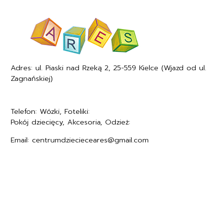
Adres: ul. Piaski nad Rzeką 2, 25-559 Kielce (Wjazd od ul.
Zagnańskiej)
Telefon: Wózki, Foteliki:
+48577494005
Pokój dziecięcy, Akcesoria, Odzież:
+48577494006
Email: centrumdziecieceares@gmail.com
Regulamin
Polityka prywatności
Formularz zwrotu
Formy płatności
Czas i koszty dostawy