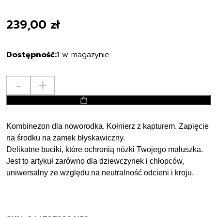
239,00
zł
1 w magazynie
ilość
-
+
Mayoral
dodaj do koszyka
kombinezon
uniwersalny
2603
Kombinezon dla noworodka. Kołnierz z kapturem. Zapięcie
Rozmiar
na środku na zamek błyskawiczny.
80
Delikatne buciki, które ochronią nóżki Twojego maluszka.
12M
Jest to artykuł zarówno dla dziewczynek i chłopców,
uniwersalny ze względu na neutralność odcieni i kroju.