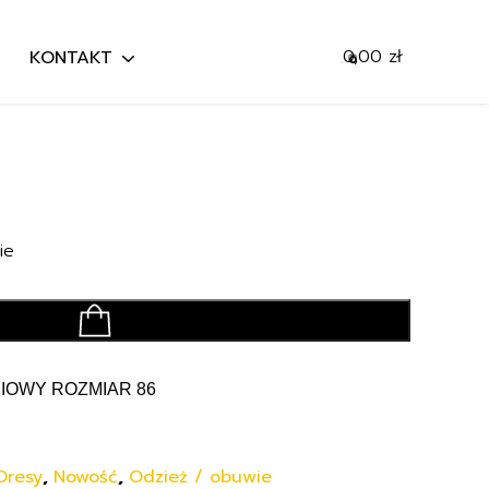
0,00
zł
KONTAKT
0
Mój koszyk
Szukaj
Przejdź do koszyka
ie
dodaj do koszyka
IOWY ROZMIAR 86
Dresy
,
Nowość
,
Odzież / obuwie