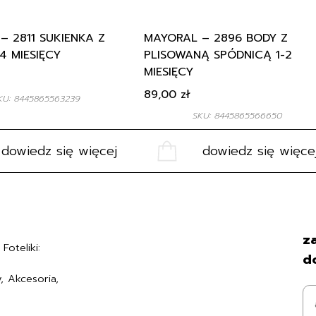
– 2811 SUKIENKA Z
MAYORAL – 2896 BODY Z
4 MIESIĘCY
PLISOWANĄ SPÓDNICĄ 1-2
MIESIĘCY
89,00
zł
KU: 8445865563239
SKU: 8445865566650
dowiedz się więcej
dowiedz się więce
Regulamin
za
Foteliki:
Polityka prywatności
d
Formularz zwrotu
, Akcesoria,
Formy płatności
7494006
Czas i koszty dostawy