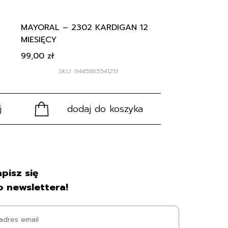
MAYORAL – 2302 KARDIGAN 12
MIESIĘCY
99,00
zł
SKU: 8445865541213
j
dodaj do koszyka
pisz się
o newslettera!