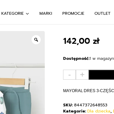
KATEGORIE
MARKI
PROMOCJE
OUTLET
Szukaj:
142,00
zł
Zoom
1 w magazyn
ilość
-
+
MAYORAL
1893
DRES
MAYORAL DRES 3-CZĘŚC
3-
CZĘŚCIOWY
SKU:
8447372648553
86
Kategorie:
Dla dziecka
,