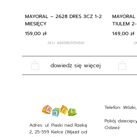
MAYORAL – 2628 DRES 3CZ 1-2
MAYORAL 
MIESIĘCY
TIULEM 2-
159,00
zł
149,00
zł
SKU: 8445865554541
S
dowiedz się więcej
Telefon: Wózki, 
+48577494005
Pokój dziecięcy
Adres: ul. Piaski nad Rzeką
Odzież:
+4857
2, 25-559 Kielce (Wjazd od