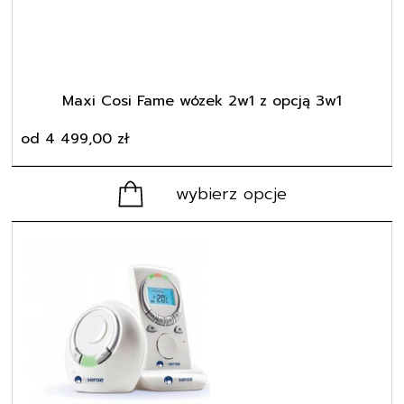
wybrać
na
stronie
produktu
Maxi Cosi Fame wózek 2w1 z opcją 3w1
od
4 499,00
zł
wybierz opcje