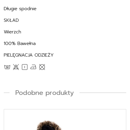
Długie spodnie
SKŁAD
Wierzch
100% Bawełna
PIELĘGNACJA ODZIEŻY
Podobne produkty
Ten
produkt
ma