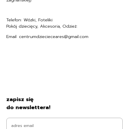
Telefon: Wózki, Foteliki:
+48577494005
Pokój dziecięcy, Akcesoria, Odzież:
+48577494006
Email: centrumdziecieceares@gmail.com
Regulamin
Polityka prywatności
Formularz zwrotu
Formy płatności
Czas i koszty dostawy
Kontakt i dane firmy
zapisz się
do newslettera!