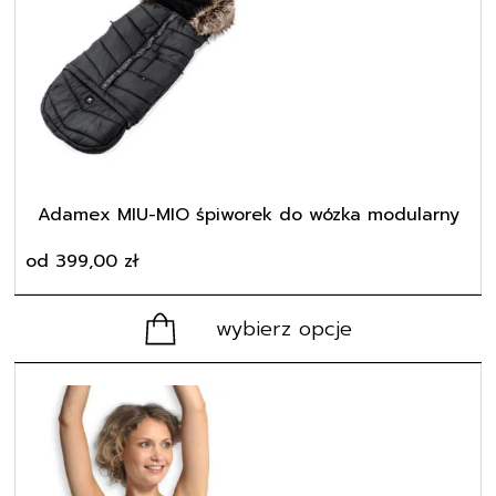
wiele
wariantów.
Opcje
można
wybrać
na
stronie
produktu
Adamex MIU-MIO śpiworek do wózka modularny
od
399,00
zł
wybierz opcje