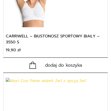
CARRIWELL – BIUSTONOSZ SPORTOWY BIAŁY –
3550 S
19,90
zł
dodaj do koszyka
Ten
produkt
ma
wiele
wariantów.
Opcje
można