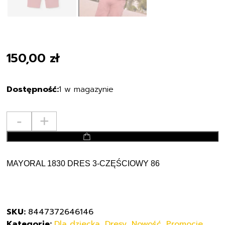
150,00
zł
1 w magazynie
ilość
-
+
MAYORAL
dodaj do koszyka
1830
DRES
3-
MAYORAL 1830 DRES 3-CZĘŚCIOWY 86
CZĘŚCIOWY
86
SKU:
8447372646146
Kategorie:
Dla dziecka
,
Dresy
,
Nowość
,
Promocje