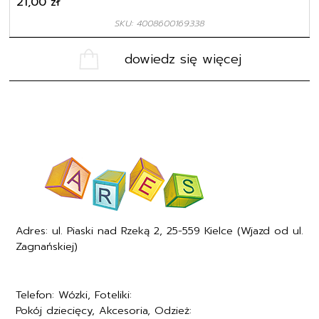
21,00
zł
SKU: 4008600169338
dowiedz się więcej
Adres: ul. Piaski nad Rzeką 2, 25-559 Kielce (Wjazd od ul.
Zagnańskiej)
Telefon: Wózki, Foteliki:
+48577494005
Pokój dziecięcy, Akcesoria, Odzież:
+48577494006