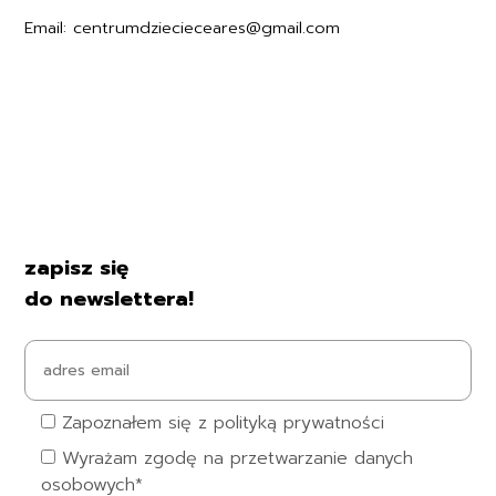
Email: centrumdziecieceares@gmail.com
Regulamin
Polityka prywatności
Formularz zwrotu
Formy płatności
Czas i koszty dostawy
Kontakt i dane firmy
zapisz się
do newslettera!
Zapoznałem się z polityką prywatności
Wyrażam zgodę na przetwarzanie danych
osobowych*