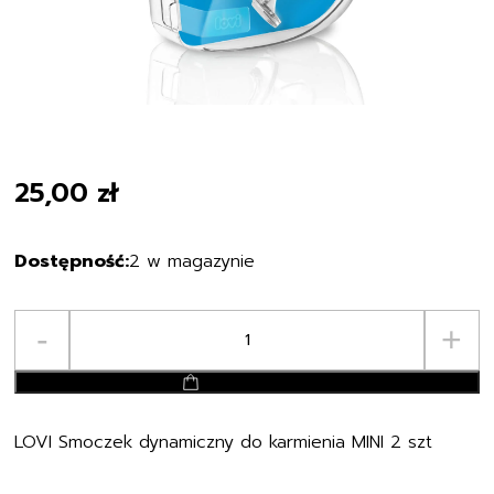
25,00
zł
2 w magazynie
ilość
-
+
LOVI
Smoczek
dodaj do koszyka
dynamiczny
do
LOVI Smoczek dynamiczny do karmienia MINI 2 szt
karmienia
TRÓJPRZEPŁYW