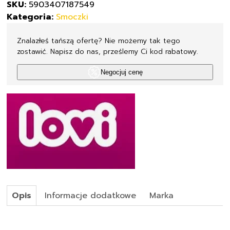
SKU:
5903407187549
2
Kategoria:
Smoczki
szt
18/754
Znalazłeś tańszą ofertę? Nie możemy tak tego
zostawić. Napisz do nas, prześlemy Ci kod rabatowy.
Negocjuj cenę
Opis
Informacje dodatkowe
Marka