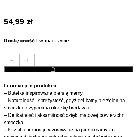
54,99
zł
1 w magazynie
ilość
-
+
LOVI
dodaj do koszyka
-
Butelka
LOVI
Informacje o produkcie:
Mammafeel
– Butelka inspirowana piersią mamy
150
– Naturalność i sprężystość, gdyż delikatny pierścień na
ml
smoczku przypomina otoczkę brodawki
21/595
– Delikatność i aksamitność dzięki matowej powierzchni
smoczka
– Kształt i proporcje wzorowane na piersi mamy, co