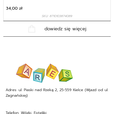
34,00
zł
SKU: 8710103874089
dowiedz się więcej
Adres: ul. Piaski nad Rzeką 2, 25-559 Kielce (Wjazd od ul.
Zagnańskiej)
Telefon: Wózki, Foteliki:
+48577494005