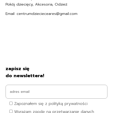
Pokój dziecięcy, Akcesoria, Odzież:
+48577494006
Email: centrumdziecieceares@gmail.com
Regulamin
Polityka prywatności
Formularz zwrotu
Formy płatności
Czas i koszty dostawy
Kontakt i dane firmy
zapisz się
do newslettera!
Zapoznałem się z polityką prywatności
Wyrażam zgodę na przetwarzanie danych