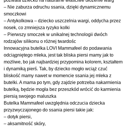
pozwala dziecku na naturalne właściwe ułożenie warg
– Nie zaburza odruchu ssania, dzięki dynamicznemu
smoczkowi
– Antykolkowa – dziecko uszczelnia wargi, oddycha przez
nosek, co zmniejsza ryzyko kolki
– Pierwszy smoczek w unikalnej technologii dwóch
rodzajów silikonu o różnej twardośc
Innowacyjna butelka LOVI Mammafeel do podawania
odciągniętego mleka, jest tak bliska piersi mamy jak to
możliwe, bo jak najbardziej przypomina kolorem, kształtem
i dynamiką pierś. Tak, by dziecko mogło wciąż czuć
bliskość mamy nawet w momencie ssania jej mleka z
butelki. A mama po tym, gdy zajdzie potrzeba nakarmienia
butelką, będzie mogła bez przeszkód wrócić do karmienia
piersią swojego maluszka
Butelka Mammafeel uwzględnia odczucia dziecka
przyzwyczajonego do ssania piersi takie jak:
– dotyk piersi,
– aksamitność skóry,