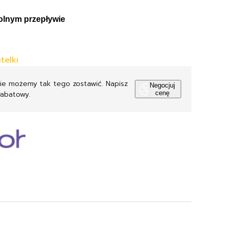
olnym przepływie
telki
Nie możemy tak tego zostawić. Napisz
Negocjuj
rabatowy.
cenę