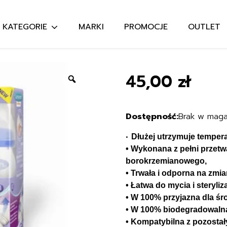
KATEGORIE
MARKI
PROMOCJE
OUTLET
Szukaj:
45,00
zł
Zoom
Brak w maga
•
Dłużej utrzymuje temper
• Wykonana z pełni przetw
borokrzemianowego,
• Trwała i odporna na zmi
• Łatwa do mycia i steryliza
• W 100% przyjazna dla ś
• W 100% biodegradowaln
• Kompatybilna z pozosta