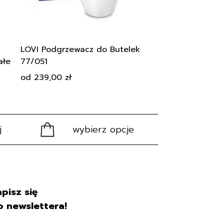
wybrać
na
stronie
produktu
LOVI Podgrzewacz do Butelek
ałe
77/051
od
239,00
zł
j
wybierz opcje
pisz się
o newslettera!