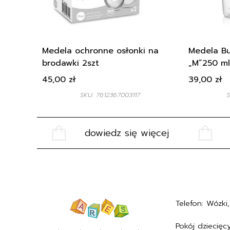
Medela ochronne osłonki na
Medela Bu
brodawki 2szt
„M”250 ml
45,00
zł
39,00
zł
SKU: 7612367003117
S
dowiedz się więcej
Telefon: Wózki, 
+48577494005
Pokój dziecięcy