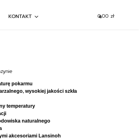
0,00
zł
KONTAKT
0
Mój koszyk
Szukaj
Przejdź do koszyka
zynie
aturę pokarmu
arzalnego, wysokiej jakości szkła
any temperatury
cji
rodowiska naturalnego
a
łymi akcesoriami Lansinoh