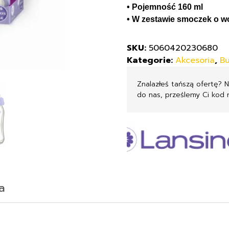
• Pojemność 160 ml
• W zestawie smoczek o w
SKU:
5060420230680
Kategorie:
Akcesoria
,
Bu
Znalazłeś tańszą ofertę? 
do nas, prześlemy Ci kod 
a