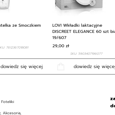
telka ze Smoczkiem
LOVI Wkładki laktacyjne
DISCREET ELEGANCE 60 szt bi
19/607
29,00
zł
KU: 7612367018081
SKU: 5903407196077
dowiedz się więcej
dowiedz się więce
Regulamin
za
Foteliki:
Polityka prywatności
d
Formularz zwrotu
, Akcesoria,