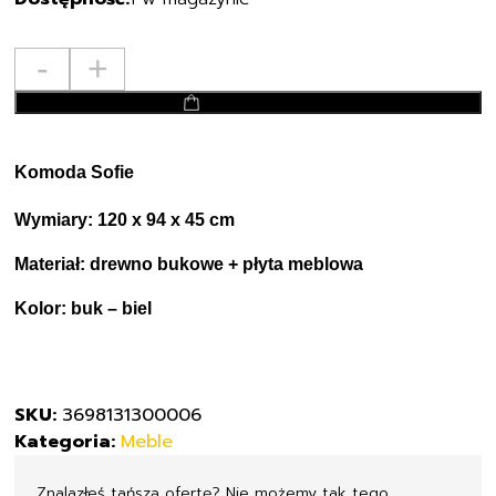
ilość
-
+
KLUPŚ
dodaj do koszyka
SOFIE
KOMODA
BUK-
Komoda Sofie
BIEL
Wymiary: 120 x 94 x 45 cm
Materiał: drewno bukowe + płyta meblowa
Kolor: buk – biel
SKU:
3698131300006
Kategoria:
Meble
Znalazłeś tańszą ofertę? Nie możemy tak tego