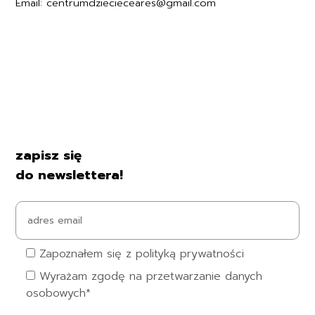
Email: centrumdziecieceares@gmail.com
Regulamin
Polityka prywatności
Formularz zwrotu
Formy płatności
Czas i koszty dostawy
Kontakt i dane firmy
zapisz się
do newslettera!
Zapoznałem się z polityką prywatności
Wyrażam zgodę na przetwarzanie danych
osobowych*