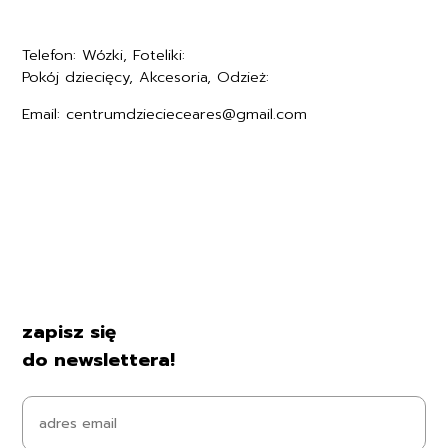
Telefon: Wózki, Foteliki:
+48577494005
Pokój dziecięcy, Akcesoria, Odzież:
+48577494006
Email: centrumdziecieceares@gmail.com
Regulamin
Polityka prywatności
Formularz zwrotu
Formy płatności
Czas i koszty dostawy
Kontakt i dane firmy
zapisz się
do newslettera!