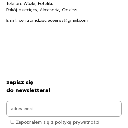
Telefon: Wózki, Foteliki:
+48577494005
Pokój dziecięcy, Akcesoria, Odzież:
+48577494006
Email: centrumdziecieceares@gmail.com
Regulamin
Polityka prywatności
Formularz zwrotu
Formy płatności
Czas i koszty dostawy
Kontakt i dane firmy
zapisz się
do newslettera!
Zapoznałem się z polityką prywatności