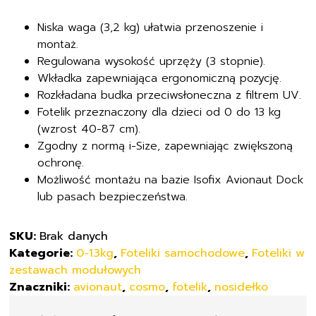
2.0
Niska waga (3,2 kg) ułatwia przenoszenie i
Smart
montaż.
Regulowana wysokość uprzęży (3 stopnie).
Wkładka zapewniająca ergonomiczną pozycję.
Rozkładana budka przeciwsłoneczna z filtrem UV.
Fotelik przeznaczony dla dzieci od 0 do 13 kg
(wzrost 40-87 cm).
Zgodny z normą i-Size, zapewniając zwiększoną
ochronę.
Możliwość montażu na bazie Isofix Avionaut Dock
lub pasach bezpieczeństwa.
SKU:
Brak danych
Kategorie:
0-13kg
,
Foteliki samochodowe
,
Foteliki w
zestawach modułowych
Znaczniki:
avionaut
,
cosmo
,
fotelik
,
nosidełko