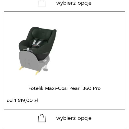
wybierz opcje
Ten
produkt
ma
wiele
wariantów.
Opcje
można
wybrać
na
stronie
produktu
Fotelik Maxi-Cosi Pearl 360 Pro
od
1 519,00
zł
wybierz opcje