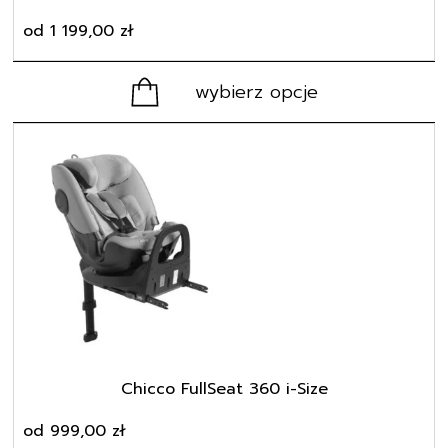
od
1 199,00
zł
wybierz opcje
Ten
produkt
ma
wiele
wariantów.
Opcje
można
wybrać
na
stronie
produktu
Chicco FullSeat 360 i-Size
od
999,00
zł