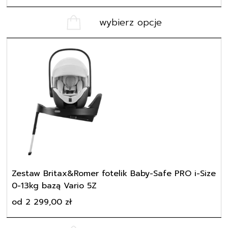
wybierz opcje
Ten
produkt
ma
wiele
wariantów.
Opcje
można
wybrać
na
stronie
produktu
Zestaw Britax&Romer fotelik Baby-Safe PRO i-Size
0-13kg bazą Vario 5Z
od
2 299,00
zł