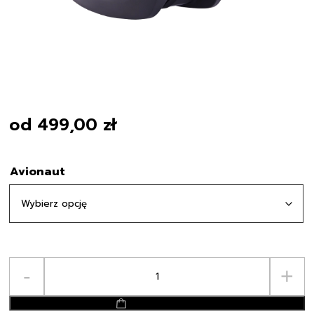
od
499,00
zł
Avionaut
ilość
-
+
Fotelik
Avionaut
dodaj do koszyka
Cosmo