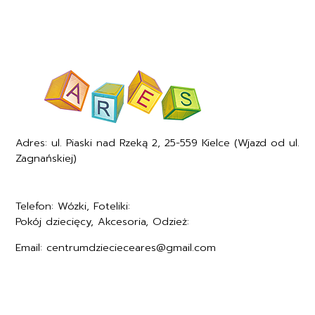
Adres: ul. Piaski nad Rzeką 2, 25-559 Kielce (Wjazd od ul.
Zagnańskiej)
Telefon: Wózki, Foteliki:
+48577494005
Pokój dziecięcy, Akcesoria, Odzież:
+48577494006
Email: centrumdziecieceares@gmail.com
Regulamin
Polityka prywatności