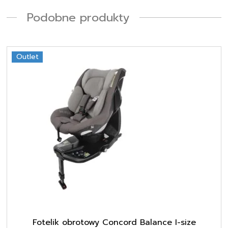
Podobne produkty
Ten
Outlet
produkt
ma
wiele
wariantów.
Opcje
można
wybrać
na
stronie
produktu
Fotelik obrotowy Concord Balance I-size