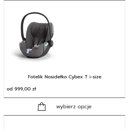
Ten
produkt
ma
wiele
wariantów.
Opcje
można
wybrać
na
stronie
produktu
Fotelik Nosidełko Cybex T i-size
od
999,00
zł
wybierz opcje
Ten
produkt