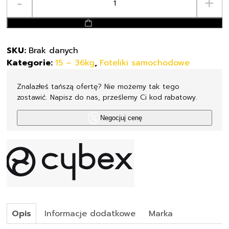
-
+
Cybex
Soluion
dodaj do koszyka
G2
I-
SKU:
Brak danych
Size
Kategorie:
15 – 36kg
,
Foteliki samochodowe
100-
150cm
Znalazłeś tańszą ofertę? Nie możemy tak tego
zostawić. Napisz do nas, prześlemy Ci kod rabatowy.
Negocjuj cenę
Opis
Informacje dodatkowe
Marka