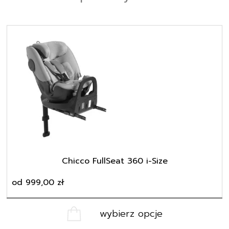
Ten
produkt
ma
wiele
wariantów.
Opcje
można
wybrać
na
stronie
produktu
Chicco FullSeat 360 i-Size
od
999,00
zł
wybierz opcje