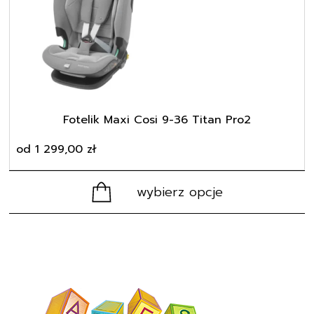
wariantów.
Opcje
można
wybrać
na
stronie
produktu
Fotelik Maxi Cosi 9-36 Titan Pro2
od
1 299,00
zł
wybierz opcje