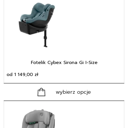
ma
wiele
wariantów.
Opcje
można
wybrać
na
stronie
produktu
Fotelik Cybex Sirona Gi I-Size
od
1 149,00
zł
wybierz opcje
Ten
produkt
ma
wiele