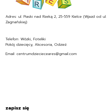
Adres: ul. Piaski nad Rzeką 2, 25-559 Kielce (Wjazd od ul.
Zagnańskiej)
Telefon: Wózki, Foteliki:
+48577494005
Pokój dziecięcy, Akcesoria, Odzież:
+48577494006
Email: centrumdziecieceares@gmail.com
Regulamin
Polityka prywatności
Formularz zwrotu
Formy płatności
Czas i koszty dostawy
Kontakt i dane firmy
zapisz się