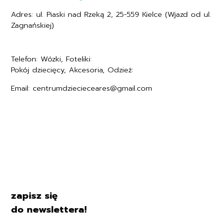
Adres: ul. Piaski nad Rzeką 2, 25-559 Kielce (Wjazd od ul.
Zagnańskiej)
Telefon: Wózki, Foteliki:
+48577494005
Pokój dziecięcy, Akcesoria, Odzież:
+48577494006
Email: centrumdziecieceares@gmail.com
Regulamin
Polityka prywatności
Formularz zwrotu
Formy płatności
Czas i koszty dostawy
Kontakt i dane firmy
zapisz się
do newslettera!