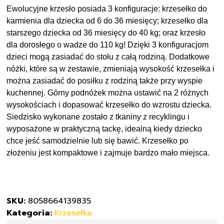
Up
Ewolucyjne krzesło posiada 3 konfiguracje: krzesełko do
Turin
karmienia dla dziecka od 6 do 36 miesięcy; krzesełko dla
Grey
starszego dziecka od 36 miesięcy do 40 kg; oraz krzesło
Re
dla dorosłego o wadze do 110 kg! Dzięki 3 konfiguracjom
Lux
dzieci mogą zasiadać do stołu z całą rodziną. Dodatkowe
nóżki, które są w zestawie, zmieniają wysokość krzesełka i
można zasiadać do posiłku z rodziną także przy wyspie
kuchennej. Górny podnóżek można ustawić na 2 różnych
wysokościach i dopasować krzesełko do wzrostu dziecka.
Siedzisko wykonane zostało z tkaniny z recyklingu i
wyposażone w praktyczną tackę, idealną kiedy dziecko
chce jeść samodzielnie lub się bawić. Krzesełko po
złożeniu jest kompaktowe i zajmuje bardzo mało miejsca.
SKU:
8058664139835
Kategoria:
Krzesełka