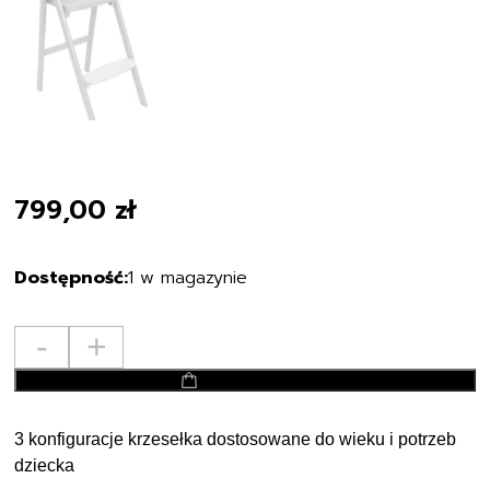
799,00
zł
1 w magazynie
ilość
-
+
CHICCO
dodaj do koszyka
krzesełko
do
karmienia
3 konfiguracje krzesełka dostosowane do wieku i potrzeb
Crescendo
dziecka