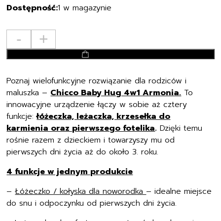
1 w magazynie
ilość
-
+
CHICCO
dodaj do koszyka
-
BABY
Poznaj wielofunkcyjne rozwiązanie dla rodziców i
HUG
maluszka –
Chicco Baby Hug 4w1 Armonia.
To
4W1
innowacyjne urządzenie łączy w sobie aż cztery
ARMONIA
funkcje:
łóżeczka, leżaczka, krzesełka do
SCANDINAVIAN
karmienia oraz pierwszego fotelika
.
Dzięki temu
rośnie razem z dzieckiem i towarzyszy mu od
pierwszych dni życia aż do około 3. roku.
4 funkcje w jednym produkcie
–
Łóżeczko / kołyska dla noworodka
– idealne miejsce
do snu i odpoczynku od pierwszych dni życia.