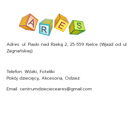
Adres: ul. Piaski nad Rzeką 2, 25-559 Kielce (Wjazd od ul.
Zagnańskiej)
Telefon: Wózki, Foteliki:
+48577494005
Pokój dziecięcy, Akcesoria, Odzież:
+48577494006
Email: centrumdziecieceares@gmail.com
Regulamin
Polityka prywatności
Formularz zwrotu
Formy płatności
Czas i koszty dostawy