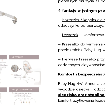
MOTHER
pierwszych dni życia aż do
PEARL
4 funkcje w jednym pr
–
Łóżeczko / kołyska dla
odpoczynku od pierwszych 
–
Leżaczek
– komfortowa 
–
Krzesełko do karmienia
przekształcisz Baby Hug 
–
Pierwsze krzesełko prz
codziennych aktywnościach
Komfort i bezpieczeńs
Baby Hug 4w1 Armonia zos
wygodzie dziecka i rodzi
siedzisko oraz stabilna
komfort użytkowania każde