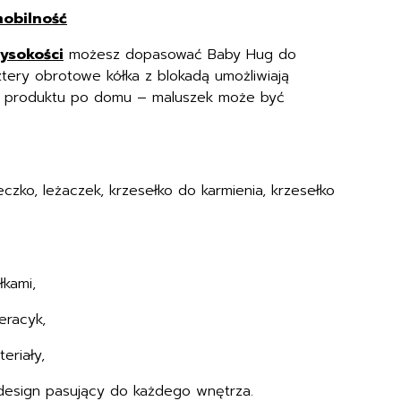
mobilność
wysokości
możesz dopasować Baby Hug do
ztery obrotowe kółka z blokadą umożliwiają
 produktu po domu – maluszek może być
czko, leżaczek, krzesełko do karmienia, krzesełko
łkami,
eracyk,
eriały,
design pasujący do każdego wnętrza.