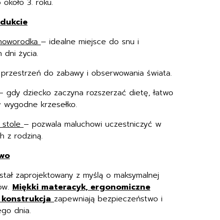
 około 3. roku.
odukcie
 noworodka
– idealne miejsce do snu i
dni życia.
przestrzeń do zabawy i obserwowania świata.
– gdy dziecko zaczyna rozszerzać dietę, łatwo
w wygodne krzesełko.
y stole
– pozwala maluchowi uczestniczyć w
 z rodziną.
two
tał zaprojektowany z myślą o maksymalnej
ców.
Miękki materacyk, ergonomiczne
 konstrukcja
zapewniają bezpieczeństwo i
go dnia.