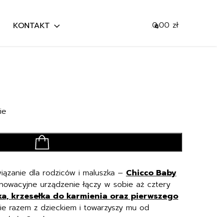
0,00
zł
KONTAKT
0
Mój koszyk
Szukaj
Przejdź do koszyka
ie
dodaj do koszyka
wiązanie dla rodziców i maluszka –
Chicco Baby
nowacyjne urządzenie łączy w sobie aż cztery
zka, krzesełka do karmienia oraz pierwszego
ie razem z dzieckiem i towarzyszy mu od