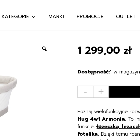
KATEGORIE
MARKI
PROMOCJE
OUTLET
Szukaj:
1 299,00
zł
Zoom
1 w magazyn
ilość
-
+
CHICCO
-
BABY
Poznaj wielofunkcyjne roz
HUG
Hug 4w1 Armonia.
To in
4W1
funkcje:
łóżeczka, leżac
ARMONIA
fotelika
.
Dzięki temu rośn