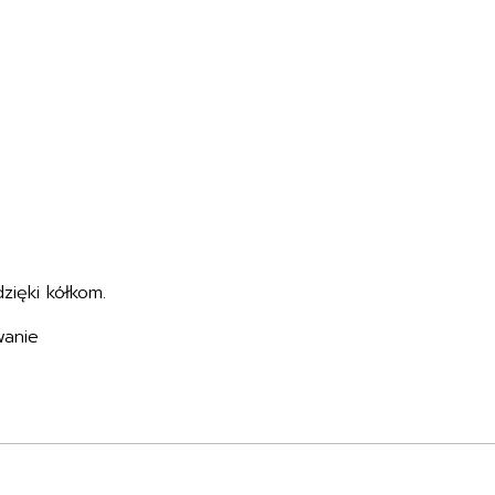
ięki kółkom.
wanie