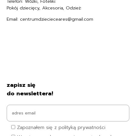
Telefon: Wózki, Foteliki:
+48577494005
Pokój dziecięcy, Akcesoria, Odzież:
+48577494006
Email: centrumdziecieceares@gmail.com
Regulamin
Polityka prywatności
Formularz zwrotu
Formy płatności
Czas i koszty dostawy
Kontakt i dane firmy
zapisz się
do newslettera!
Zapoznałem się z polityką prywatności