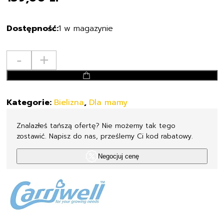
1 w magazynie
ilość
-
+
CARRIWELL
dodaj do koszyka
-
BEZSZWOWY
Kategorie:
Bielizna
,
Dla mamy
BIUSTONOSZ
DO
Znalazłeś tańszą ofertę? Nie możemy tak tego
KARMIENIA
zostawić. Napisz do nas, prześlemy Ci kod rabatowy.
GELWIRE
BIAŁY
Negocjuj cenę
-
3100
S