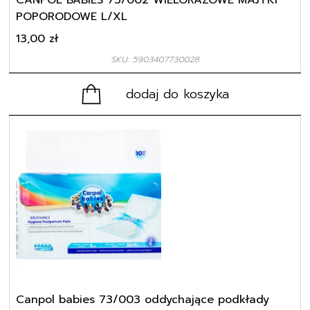
CANPOL BABIES 73/002 WIELORAZOWE MAJTKI
POPORODOWE L/XL
13,00
zł
SKU: 5903407730028
dodaj do koszyka
Canpol babies 73/003 oddychające podkłady