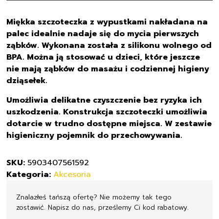
babies
56/159
Miękka szczoteczka z wypustkami nakładana na
silikonowa
palec idealnie nadaje się do mycia pierwszych
szczoteczka
ząbków. Wykonana została z silikonu wolnego od
do
BPA. Można ją stosować u dzieci, które jeszcze
dziąseł
nie mają ząbków do masażu i codziennej higieny
i
dziąsełek.
pierwszych
ząbków
Umożliwia delikatne czyszczenie bez ryzyka ich
w
uszkodzenia. Konstrukcja szczoteczki umożliwia
etui
dotarcie w trudno dostępne miejsca. W zestawie
higieniczny pojemnik do przechowywania.
SKU:
5903407561592
Kategoria:
Akcesoria
Znalazłeś tańszą ofertę? Nie możemy tak tego
zostawić. Napisz do nas, prześlemy Ci kod rabatowy.