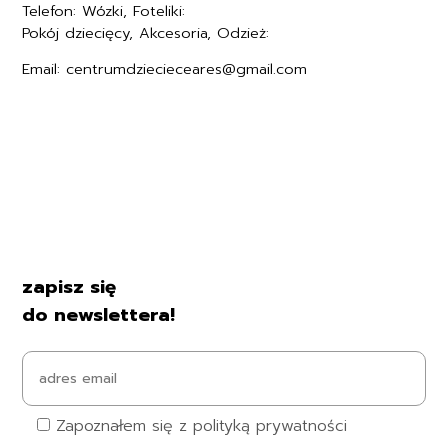
Telefon: Wózki, Foteliki:
+48577494005
Pokój dziecięcy, Akcesoria, Odzież:
+48577494006
Email: centrumdziecieceares@gmail.com
Regulamin
Polityka prywatności
Formularz zwrotu
Formy płatności
Czas i koszty dostawy
Kontakt i dane firmy
zapisz się
do newslettera!
Zapoznałem się z polityką prywatności