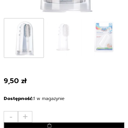
9,50
zł
1 w magazynie
ilość
-
+
Canpol
dodaj do koszyka