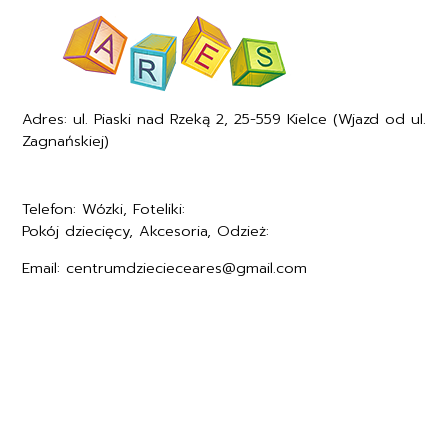
Adres: ul. Piaski nad Rzeką 2, 25-559 Kielce (Wjazd od ul.
Zagnańskiej)
Telefon: Wózki, Foteliki:
+48577494005
Pokój dziecięcy, Akcesoria, Odzież:
+48577494006
Email: centrumdziecieceares@gmail.com
Regulamin
Polityka prywatności
Formularz zwrotu
Formy płatności
Czas i koszty dostawy
Kontakt i dane firmy