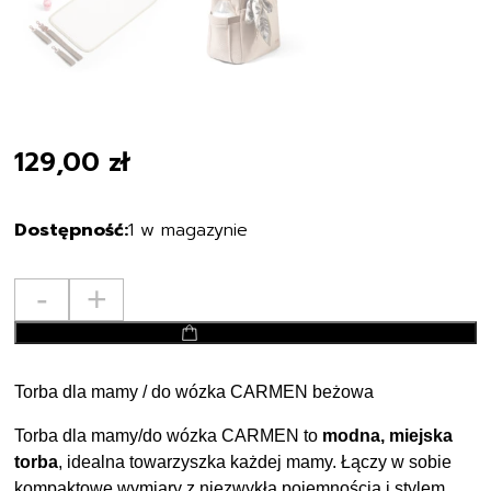
129,00
zł
1 w magazynie
ilość
-
+
BABYONO
dodaj do koszyka
Torba
dla
mamy
Torba dla mamy / do wózka CARMEN beżowa
/
Torba dla mamy/do wózka CARMEN to
modna, miejska
do
torba
, idealna towarzyszka każdej mamy. Łączy w sobie
wózka
kompaktowe wymiary z niezwykłą pojemnością i stylem.