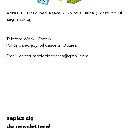
Adres: ul. Piaski nad Rzeką 2, 25-559 Kielce (Wjazd od ul.
Zagnańskiej)
Telefon: Wózki, Foteliki:
+48577494005
Pokój dziecięcy, Akcesoria, Odzież:
+48577494006
Email: centrumdziecieceares@gmail.com
Regulamin
Polityka prywatności
Formularz zwrotu
Formy płatności
Czas i koszty dostawy
Kontakt i dane firmy
zapisz się
do newslettera!