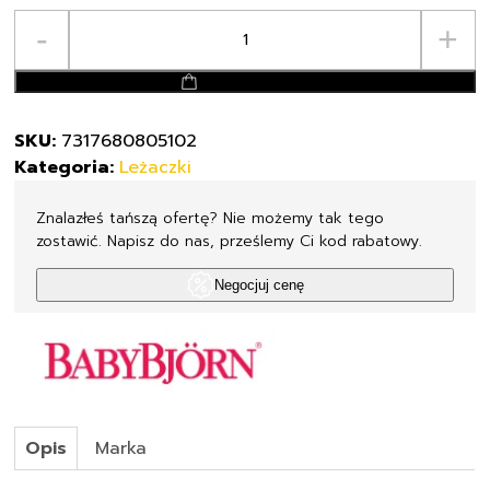
ilość
-
+
BABYBJORN
-
dodaj do koszyka
zabawka
do
SKU:
7317680805102
leżaczka
Kategoria:
Leżaczki
BALANCE
Googly
Znalazłeś tańszą ofertę? Nie możemy tak tego
Eyes
zostawić. Napisz do nas, prześlemy Ci kod rabatowy.
Pastels
Negocjuj cenę
Opis
Marka