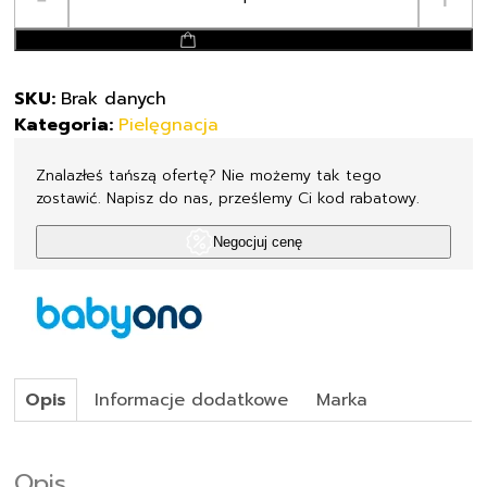
BABY
ONO
dodaj do koszyka
Zestaw
do
SKU:
Brak danych
pielęgnacji
Kategoria:
Pielęgnacja
paznokci
dla
Znalazłeś tańszą ofertę? Nie możemy tak tego
dzieci
zostawić. Napisz do nas, prześlemy Ci kod rabatowy.
i
niemowląt
Negocjuj cenę
068
Opis
Informacje dodatkowe
Marka
Opis