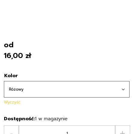
od
16,00
zł
Kolor
Wyczyść
1 w magazynie
ilość
-
+