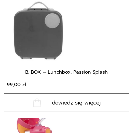
B. BOX – Lunchbox, Passion Splash
99,00
zł
dowiedz się więcej
Ten
produkt
ma