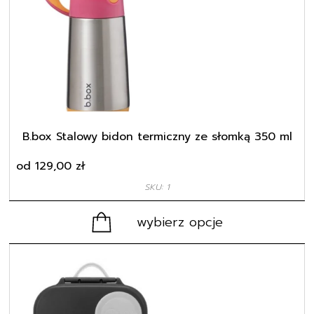
wiele
wariantów.
Opcje
można
wybrać
na
stronie
produktu
B.box Stalowy bidon termiczny ze słomką 350 ml
od
129,00
zł
SKU: 1
wybierz opcje