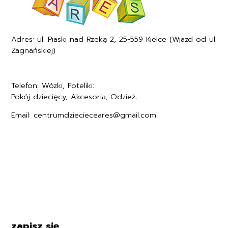
Adres: ul. Piaski nad Rzeką 2, 25-559 Kielce (Wjazd od ul.
Zagnańskiej)
Telefon: Wózki, Foteliki:
+48577494005
Pokój dziecięcy, Akcesoria, Odzież:
+48577494006
Email: centrumdziecieceares@gmail.com
Regulamin
Polityka prywatności
Formularz zwrotu
Formy płatności
Czas i koszty dostawy
Kontakt i dane firmy
zapisz się