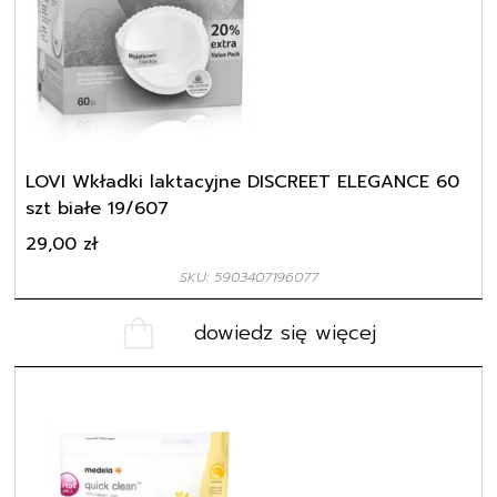
LOVI Wkładki laktacyjne DISCREET ELEGANCE 60
szt białe 19/607
29,00
zł
SKU: 5903407196077
dowiedz się więcej