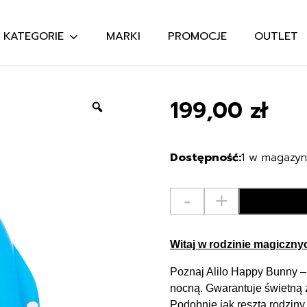
KATEGORIE
MARKI
PROMOCJE
OUTLET
Szukaj:
199,00
zł
Zoom
1 w magazyn
ilość
-
+
Alilo
-
Króliczek
Witaj w rodzinie magicznyc
Happy
Poznaj Alilo Happy Bunny –
Bunny
nocną. Gwarantuje świetną
-
Podobnie jak reszta rodziny 