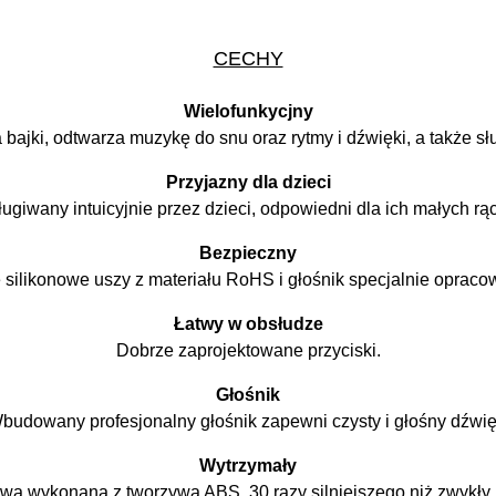
CECHY
Wielofunkycjny
 bajki, odtwarza muzykę do snu oraz rytmy i dźwięki, a także s
Przyjazny dla dzieci
ugiwany intuicyjnie przez dzieci, odpowiedni dla ich małych rą
Bezpieczny
 silikonowe uszy z materiału RoHS i głośnik specjalnie opracow
Łatwy w obsłudze
Dobrze zaprojektowane przyciski.
Głośnik
budowany profesjonalny głośnik zapewni czysty i głośny dźwię
Wytrzymały
a wykonana z tworzywa ABS, 30 razy silniejszego niż zwykły p