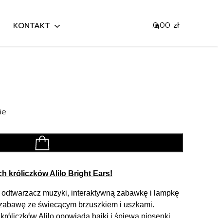
0,00
zł
KONTAKT
0
Mój koszyk
Szukaj
Przejdź do koszyka
ie
dodaj do koszyka
h króliczków Alilo Bright Ears!
 odtwarzacz muzyki, interaktywną zabawkę i lampkę
 zabawę ze świecącym brzuszkiem i uszkami.
króliczków Alilo opowiada bajki i śpiewa piosenki.