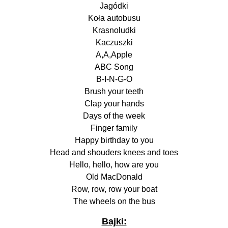
Jagódki
Koła autobusu
Krasnoludki
Kaczuszki
A,A,Apple
ABC Song
B-I-N-G-O
Brush your teeth
Clap your hands
Days of the week
Finger family
Happy birthday to you
Head and shouders knees and toes
Hello, hello, how are you
Old MacDonald
Row, row, row your boat
The wheels on the bus
Bajki: