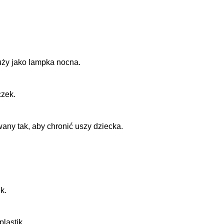
łuży jako lampka nocna.
czek.
any tak, aby chronić uszy dziecka.
k.
lastik.