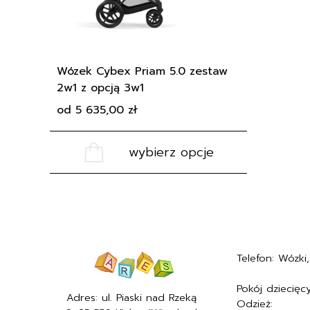
wybrać
na
stronie
produktu
Wózek Cybex Priam 5.0 zestaw
2w1 z opcją 3w1
od
5 635,00
zł
wybierz opcje
Telefon: Wózki, 
+48577494005
Pokój dziecięcy
Adres: ul. Piaski nad Rzeką
Odzież:
+4857