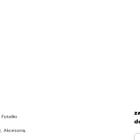
Regulamin
za
Foteliki:
Polityka prywatności
d
Formularz zwrotu
, Akcesoria,
Formy płatności
7494006