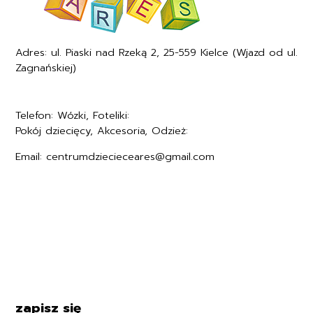
Adres: ul. Piaski nad Rzeką 2, 25-559 Kielce (Wjazd od ul.
Zagnańskiej)
Telefon: Wózki, Foteliki:
+48577494005
Pokój dziecięcy, Akcesoria, Odzież:
+48577494006
Email: centrumdziecieceares@gmail.com
Regulamin
Polityka prywatności
Formularz zwrotu
Formy płatności
Czas i koszty dostawy
Kontakt i dane firmy
zapisz się