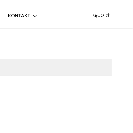
0,00
zł
KONTAKT
0
Mój koszyk
Szukaj
Przejdź do koszyka