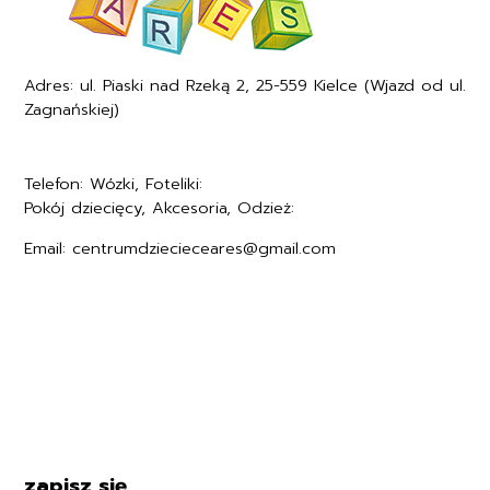
Torby na Wózek
: Funkcjonalne i
stylowe, idealne do
przechowywania niezbędnych
Adres: ul. Piaski nad Rzeką 2, 25-559 Kielce (Wjazd od ul.
rzeczy podczas spaceru.
Zagnańskiej)
Parasole i Osłony
Przeciwsłoneczne
: Chronią
Telefon: Wózki, Foteliki:
+48577494005
maluszka przed słońcem i
Pokój dziecięcy, Akcesoria, Odzież:
+48577494006
deszczem.
Email: centrumdziecieceares@gmail.com
Regulamin
Polityka prywatności
Formularz zwrotu
Formy płatności
Czas i koszty dostawy
Kontakt i dane firmy
zapisz się