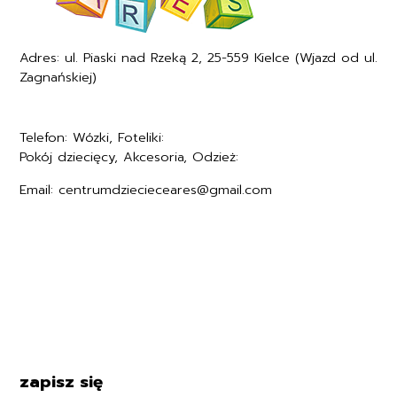
Adres: ul. Piaski nad Rzeką 2, 25-559 Kielce (Wjazd od ul.
Zagnańskiej)
Telefon: Wózki, Foteliki:
+48577494005
Pokój dziecięcy, Akcesoria, Odzież:
+48577494006
Email: centrumdziecieceares@gmail.com
Regulamin
Polityka prywatności
Formularz zwrotu
Formy płatności
Czas i koszty dostawy
Kontakt i dane firmy
zapisz się